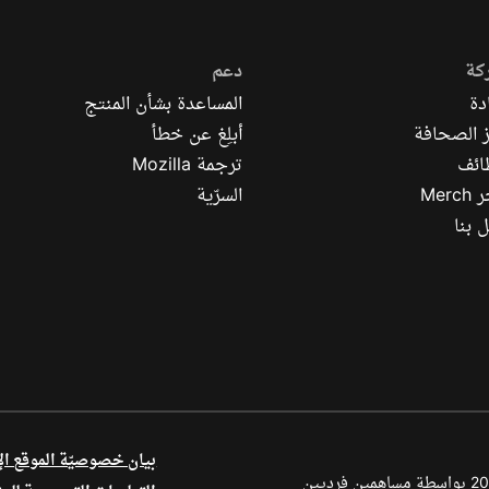
كة
دعم
دة
المساعدة بشأن المنتج
 الصحافة
أبلِغ عن خطأ
ائف
ترجمة Mozilla
Mer
السرّية
 بنا
بيان خصوصيّة الموقع ال
أجزاء من هذا المحتوى محفوظة بحقوق الطبع والنشر © لعام 1998–2026 بواسطة مساهمين فرديين