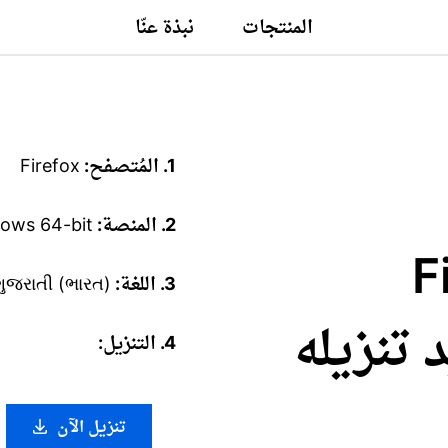
المنتجات
نبذة عنّا
1. المُتصفح:
Firefox
2. المنصة:
ows 64-bit
Fire
3. اللغة:
 ગુજરાતી (ભારત)
تريد تنزيله
4. التنزيل:
تنزيل الآن