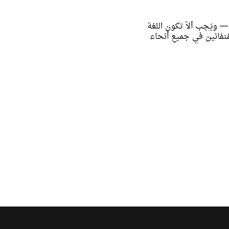
ويَجب ألاّ تكون اللغة
لمُتفانين في جميع أنحاء