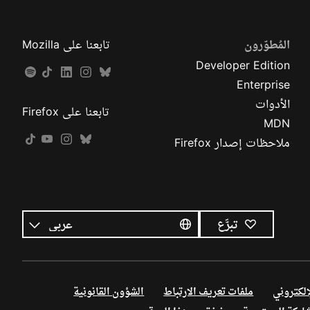
المُطوّرون
تابعنا على Mozilla
Developer Edition
Enterprise
الأدوات
تابعنا على Firefox
MDN
ملاحظات إصدار Firefox
كل
اللغات
اللغة
تبرَّع
إلكتروني
ملفات تعريف الارتباط
الشؤون القانونية