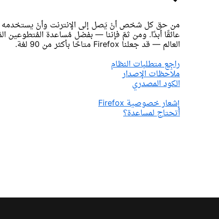
من حق كل شخص أنْ يَصل إلى الإنترنت وأنْ يستخدمه — 
عائقًا أبدًا. ومن ثمّ فإننا — بفضل مُساعدة المُتطوعين ا
العالم — قد جعلنا Firefox متاحًا بأكثر من 90 لغة.
راجِع متطلبات النظام
ملاحظات الإصدار
الكود المصدري
إشعار خصوصية Firefox
أتحتاج لمساعدة؟