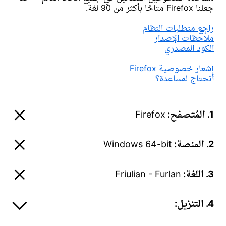
جعلنا Firefox متاحًا بأكثر من 90 لغة.
راجِع متطلبات النظام
ملاحظات الإصدار
الكود المصدري
إشعار خصوصية Firefox
أتحتاج لمساعدة؟
1. المُتصفح:
Firefox
2. المنصة:
Windows 64-bit
3. اللغة:
Friulian - Furlan
4. التنزيل: