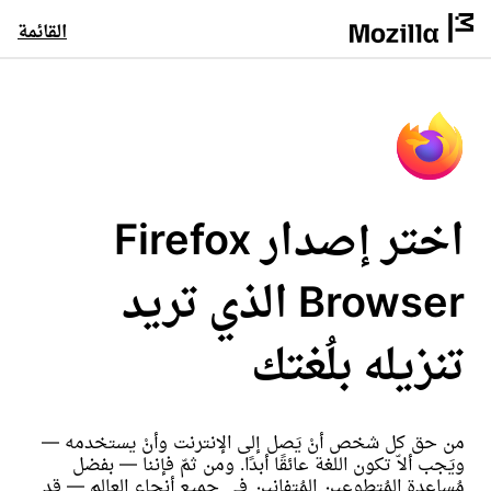
القائمة
اختر إصدار Firefox
Browser الذي تريد
تنزيله بلُغتك
من حق كل شخص أنْ يَصل إلى الإنترنت وأنْ يستخدمه —
ويَجب ألاّ تكون اللغة عائقًا أبدًا. ومن ثمّ فإننا — بفضل
مُساعدة المُتطوعين المُتفانين في جميع أنحاء العالم — قد