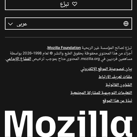
تبرَّع
كل
اللغات
اللغة
تبرّع لصالح المؤسسة غير الربحية
Mozilla Foundation
.
أجزاء من هذا المحتوى محفوظة بحقوق الطبع والنشر © لعام 1998–2026 بواسطة
مساهمين فرديين في mozilla.org. المحتوى متاح بموجب ترخيص
المَشاع الإبداعي
.
بيان خصوصيّة الموقع الإلكتروني
ملفات تعريف الارتباط
الشؤون القانونية
التعليمات التوجيهية للمشاركة المجتمعية
نبذة عن هذا الموقع