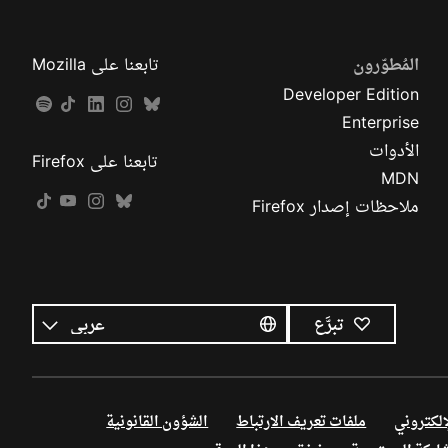
المُطوّرون
تابعنا على Mozilla
Developer Edition
Enterprise
الأدوات
تابعنا على Firefox
MDN
ملاحظات إصدار Firefox
كل
اللغات
اللغة
تبرَّع
إلكتروني
ملفات تعريف الارتباط
الشؤون القانونية