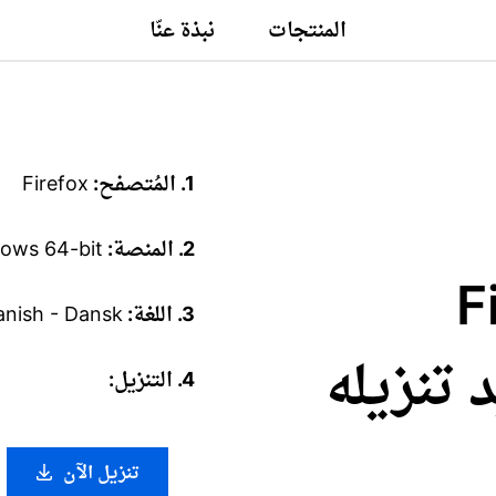
المنتجات
نبذة عنّا
1. المُتصفح:
Firefox
2. المنصة:
ows 64-bit
Fire
3. اللغة:
anish - Dansk
تريد تنزيله
4. التنزيل:
تنزيل الآن