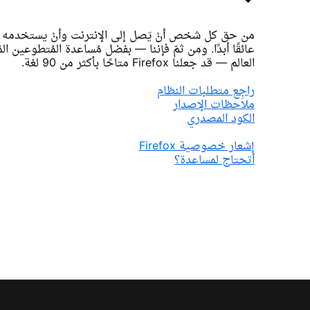
من حق كل شخص أنْ يَصل إلى الإنترنت وأنْ يستخدمه — 
عائقًا أبدًا. ومن ثمّ فإننا — بفضل مُساعدة المُتطوعين ا
العالم — قد جعلنا Firefox متاحًا بأكثر من 90 لغة.
راجِع متطلبات النظام
ملاحظات الإصدار
الكود المصدري
إشعار خصوصية Firefox
أتحتاج لمساعدة؟