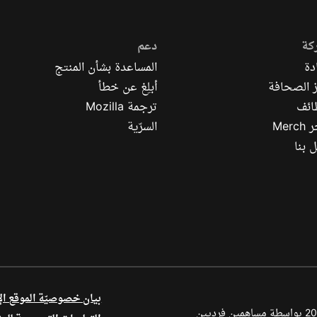
كة
دعم
دة
المساعدة بشأن المنتج
 الصحافة
أبلِغ عن خطأ
ائف
ترجمة Mozilla
Mer
السرّية
 بنا
بيان خصوصيّة الموقع ال
أجزاء من هذا المحتوى محفوظة بحقوق الطبع والنشر © لعام 1998–2026 بواسطة مساهمين فرديين