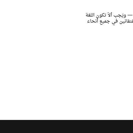
ويَجب ألاّ تكون اللغة
لمُتفانين في جميع أنحاء