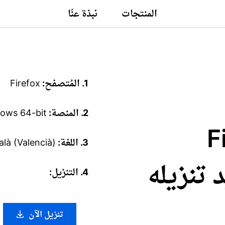
المنتجات
نبذة عنّا
1. المُتصفح:
Firefox
2. المنصة:
ows 64-bit
Fire
3. اللغة:
alà (Valencià)
تريد تنزيله
4. التنزيل:
تنزيل الآن