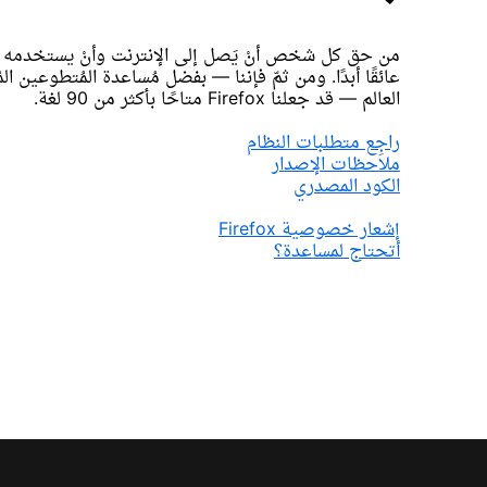
من حق كل شخص أنْ يَصل إلى الإنترنت وأنْ يستخدمه — 
عائقًا أبدًا. ومن ثمّ فإننا — بفضل مُساعدة المُتطوعين ا
العالم — قد جعلنا Firefox متاحًا بأكثر من 90 لغة.
راجِع متطلبات النظام
ملاحظات الإصدار
الكود المصدري
إشعار خصوصية Firefox
أتحتاج لمساعدة؟