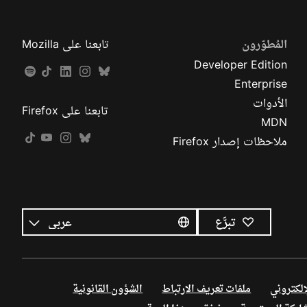
المُطوّرون
تابعنا على Mozilla
Developer Edition
Enterprise
الأدوات
تابعنا على Firefox
MDN
ملاحظات إصدار Firefox
كل
اللغات
اللغة
تبرَّع
إلكتروني
ملفات تعريف الارتباط
الشؤون القانونية