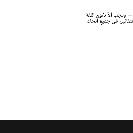
ويَجب ألاّ تكون اللغة
لمُتفانين في جميع أنحاء