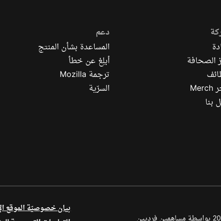
كة
دعم
دة
المساعدة بشأن المنتج
 الصحافة
أبلِغ عن خطأ
ائف
ترجمة Mozilla
Mer
السرّية
 بنا
بيان خصوصيّة الموقع ال
أجزاء من هذا المحتوى محفوظة بحقوق الطبع والنشر © لعام 1998–2026 بواسطة مساهمين فرديين