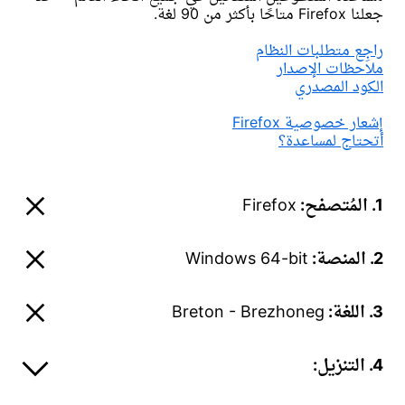
جعلنا Firefox متاحًا بأكثر من 90 لغة.
راجِع متطلبات النظام
ملاحظات الإصدار
الكود المصدري
إشعار خصوصية Firefox
أتحتاج لمساعدة؟
1. المُتصفح:
Firefox
2. المنصة:
Windows 64-bit
3. اللغة:
Breton - Brezhoneg
4. التنزيل: