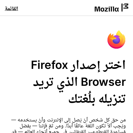
القائمة
اختر إصدار Firefox
Browser الذي تريد
تنزيله بلُغتك
من حق كل شخص أنْ يَصل إلى الإنترنت وأنْ يستخدمه —
ويَجب ألاّ تكون اللغة عائقًا أبدًا. ومن ثمّ فإننا — بفضل
مُساعدة المُتطوعين المُتفانين في جميع أنحاء العالم — قد