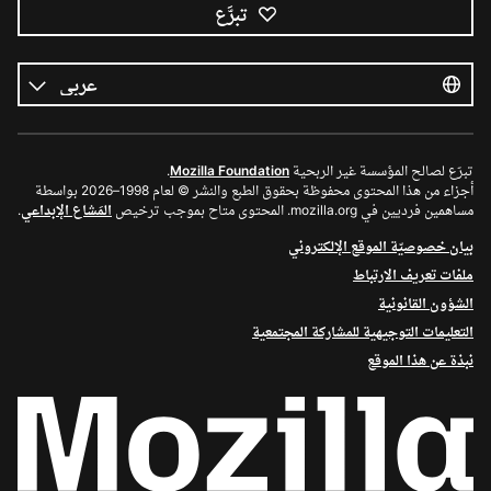
تبرَّع
كل
اللغات
اللغة
تبرّع لصالح المؤسسة غير الربحية
Mozilla Foundation
.
أجزاء من هذا المحتوى محفوظة بحقوق الطبع والنشر © لعام 1998–2026 بواسطة
مساهمين فرديين في mozilla.org. المحتوى متاح بموجب ترخيص
المَشاع الإبداعي
.
بيان خصوصيّة الموقع الإلكتروني
ملفات تعريف الارتباط
الشؤون القانونية
التعليمات التوجيهية للمشاركة المجتمعية
نبذة عن هذا الموقع