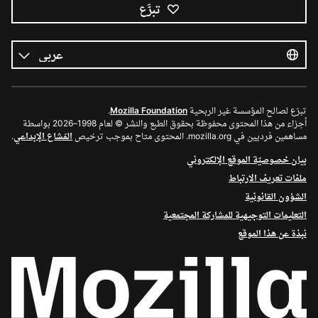
تبرَّع
كل
اللغات
اللغة
تبرّع لصالح المؤسسة غير الربحية
Mozilla Foundation
.
أجزاء من هذا المحتوى محفوظة بحقوق الطبع والنشر © لعام 1998–2026 بواسطة
مساهمين فرديين في mozilla.org. المحتوى متاح بموجب ترخيص
المَشاع الإبداعي
.
بيان خصوصيّة الموقع الإلكتروني
ملفات تعريف الارتباط
الشؤون القانونية
التعليمات التوجيهية للمشاركة المجتمعية
نبذة عن هذا الموقع