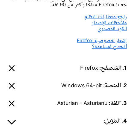
جعلنا Firefox متاحًا بأكثر من 90 لغة.
راجِع متطلبات النظام
ملاحظات الإصدار
الكود المصدري
إشعار خصوصية Firefox
أتحتاج لمساعدة؟
1. المُتصفح:
Firefox
2. المنصة:
Windows 64-bit
3. اللغة:
Asturian - Asturianu
4. التنزيل: