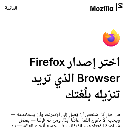
القائمة
اختر إصدار Firefox
Browser الذي تريد
تنزيله بلُغتك
من حق كل شخص أنْ يَصل إلى الإنترنت وأنْ يستخدمه —
ويَجب ألاّ تكون اللغة عائقًا أبدًا. ومن ثمّ فإننا — بفضل
مُساعدة المُتطوعين المُتفانين في جميع أنحاء العالم — قد