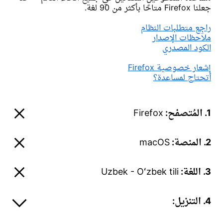
جعلنا Firefox متاحًا بأكثر من 90 لغة.
راجِع متطلبات النظام
ملاحظات الإصدار
الكود المصدري
إشعار خصوصية Firefox
أتحتاج لمساعدة؟
1. المُتصفح:
Firefox
2. المنصة:
macOS
3. اللغة:
Uzbek - Oʻzbek tili
4. التنزيل: