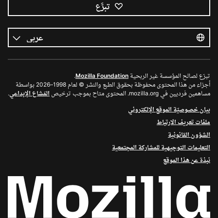
تبرَّع
كل
اللغات
اللغة
تبرّع لصالح المؤسسة غير الربحية
Mozilla Foundation
.
أجزاء من هذا المحتوى محفوظة بحقوق الطبع والنشر © لعام 1998–2026 بواسطة
مساهمين فرديين في mozilla.org. المحتوى متاح بموجب ترخيص
المَشاع الإبداعي
.
بيان خصوصيّة الموقع الإلكتروني
ملفات تعريف الارتباط
الشؤون القانونية
التعليمات التوجيهية للمشاركة المجتمعية
نبذة عن هذا الموقع