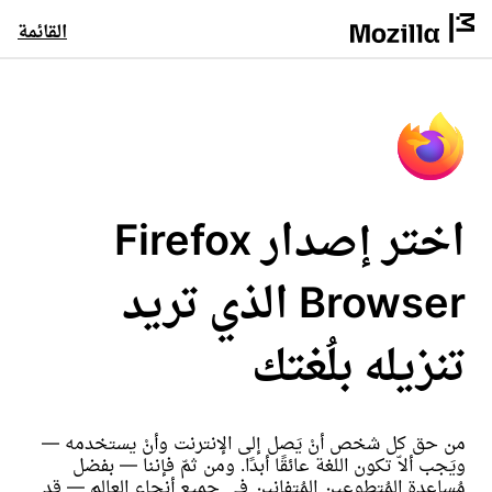
القائمة
اختر إصدار Firefox
Browser الذي تريد
تنزيله بلُغتك
من حق كل شخص أنْ يَصل إلى الإنترنت وأنْ يستخدمه —
ويَجب ألاّ تكون اللغة عائقًا أبدًا. ومن ثمّ فإننا — بفضل
مُساعدة المُتطوعين المُتفانين في جميع أنحاء العالم — قد