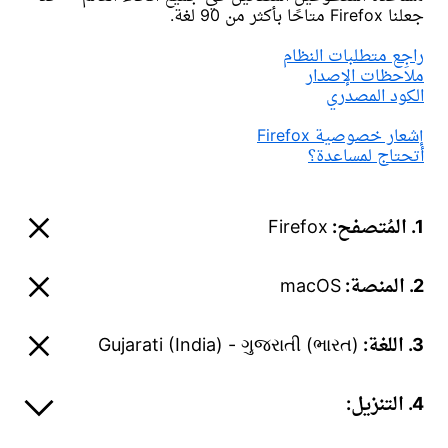
جعلنا Firefox متاحًا بأكثر من 90 لغة.
راجِع متطلبات النظام
ملاحظات الإصدار
الكود المصدري
إشعار خصوصية Firefox
أتحتاج لمساعدة؟
1. المُتصفح:
Firefox
2. المنصة:
macOS
3. اللغة:
Gujarati (India) - ગુજરાતી (ભારત)
4. التنزيل: