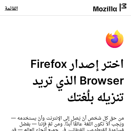
القائمة
اختر إصدار Firefox
Browser الذي تريد
تنزيله بلُغتك
من حق كل شخص أنْ يَصل إلى الإنترنت وأنْ يستخدمه —
ويَجب ألاّ تكون اللغة عائقًا أبدًا. ومن ثمّ فإننا — بفضل
مُساعدة المُتطوعين المُتفانين في جميع أنحاء العالم — قد