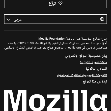
تبرَّع
كل
اللغات
اللغة
تبرّع لصالح المؤسسة غير الربحية
Mozilla Foundation
.
أجزاء من هذا المحتوى محفوظة بحقوق الطبع والنشر © لعام 1998–2026 بواسطة
مساهمين فرديين في mozilla.org. المحتوى متاح بموجب ترخيص
المَشاع الإبداعي
.
بيان خصوصيّة الموقع الإلكتروني
ملفات تعريف الارتباط
الشؤون القانونية
التعليمات التوجيهية للمشاركة المجتمعية
نبذة عن هذا الموقع