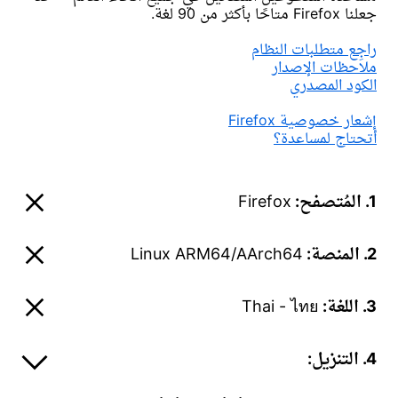
جعلنا Firefox متاحًا بأكثر من 90 لغة.
راجِع متطلبات النظام
ملاحظات الإصدار
الكود المصدري
إشعار خصوصية Firefox
أتحتاج لمساعدة؟
1. المُتصفح:
Firefox
2. المنصة:
Linux ARM64/AArch64
3. اللغة:
Thai - ไทย
4. التنزيل: