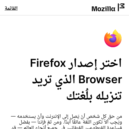
القائمة
اختر إصدار Firefox
Browser الذي تريد
تنزيله بلُغتك
من حق كل شخص أنْ يَصل إلى الإنترنت وأنْ يستخدمه —
ويَجب ألاّ تكون اللغة عائقًا أبدًا. ومن ثمّ فإننا — بفضل
مُساعدة المُتطوعين المُتفانين في جميع أنحاء العالم — قد