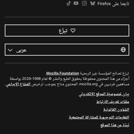
تابعنا على Firefox
تبرَّع
كل
اللغات
اللغة
تبرّع لصالح المؤسسة غير الربحية
Mozilla Foundation
.
أجزاء من هذا المحتوى محفوظة بحقوق الطبع والنشر © لعام 1998–2026 بواسطة
مساهمين فرديين في mozilla.org. المحتوى متاح بموجب ترخيص
المَشاع الإبداعي
.
بيان خصوصيّة الموقع الإلكتروني
ملفات تعريف الارتباط
الشؤون القانونية
التعليمات التوجيهية للمشاركة المجتمعية
نبذة عن هذا الموقع