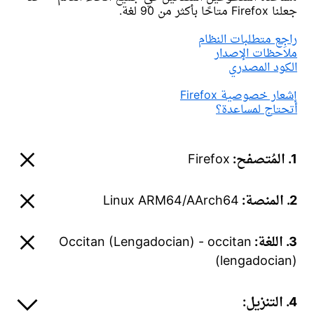
جعلنا Firefox متاحًا بأكثر من 90 لغة.
راجِع متطلبات النظام
ملاحظات الإصدار
الكود المصدري
إشعار خصوصية Firefox
أتحتاج لمساعدة؟
1. المُتصفح:
Firefox
2. المنصة:
Linux ARM64/AArch64
3. اللغة:
Occitan (Lengadocian) - occitan
(lengadocian)
4. التنزيل: