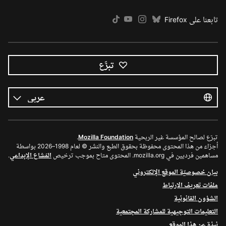
تابعنا على Firefox
تبرَّع
كل
اللغات
اللغة
تبرّع لصالح المؤسسة غير الربحية
Mozilla Foundation
.
أجزاء من هذا المحتوى محفوظة بحقوق الطبع والنشر © لعام 1998–2026 بواسطة
مساهمين فرديين في mozilla.org. المحتوى متاح بموجب ترخيص
المَشاع الإبداعي
.
بيان خصوصيّة الموقع الإلكتروني
ملفات تعريف الارتباط
الشؤون القانونية
التعليمات التوجيهية للمشاركة المجتمعية
نبذة عن هذا الموقع