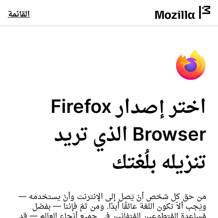
القائمة
اختر إصدار Firefox
Browser الذي تريد
تنزيله بلُغتك
من حق كل شخص أنْ يَصل إلى الإنترنت وأنْ يستخدمه —
ويَجب ألاّ تكون اللغة عائقًا أبدًا. ومن ثمّ فإننا — بفضل
مُساعدة المُتطوعين المُتفانين في جميع أنحاء العالم — قد