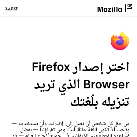
القائمة
اختر إصدار Firefox
Browser الذي تريد
تنزيله بلُغتك
من حق كل شخص أنْ يَصل إلى الإنترنت وأنْ يستخدمه —
ويَجب ألاّ تكون اللغة عائقًا أبدًا. ومن ثمّ فإننا — بفضل
مُساعدة المُتطوعين المُتفانين في جميع أنحاء العالم — قد