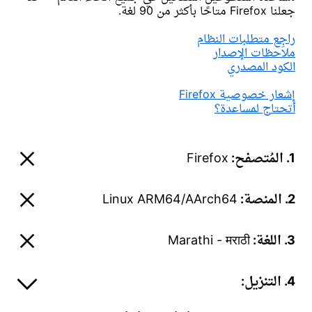
جعلنا Firefox متاحًا بأكثر من 90 لغة.
راجِع متطلبات النظام
ملاحظات الإصدار
الكود المصدري
إشعار خصوصية Firefox
أتحتاج لمساعدة؟
1. المُتصفح:
Firefox
2. المنصة:
Linux ARM64/AArch64
3. اللغة:
Marathi - मराठी
4. التنزيل: