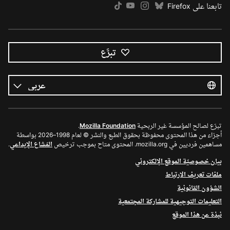
تابعنا على Firefox
تبرَّع
كل
اللغات
اللغة
تبرّع لصالح المؤسسة غير الربحية
Mozilla Foundation
.
أجزاء من هذا المحتوى محفوظة بحقوق الطبع والنشر © لعام 1998–2026 بواسطة
مساهمين فرديين في mozilla.org. المحتوى متاح بموجب ترخيص
المَشاع الإبداعي
.
بيان خصوصيّة الموقع الإلكتروني
ملفات تعريف الارتباط
الشؤون القانونية
التعليمات التوجيهية للمشاركة المجتمعية
نبذة عن هذا الموقع