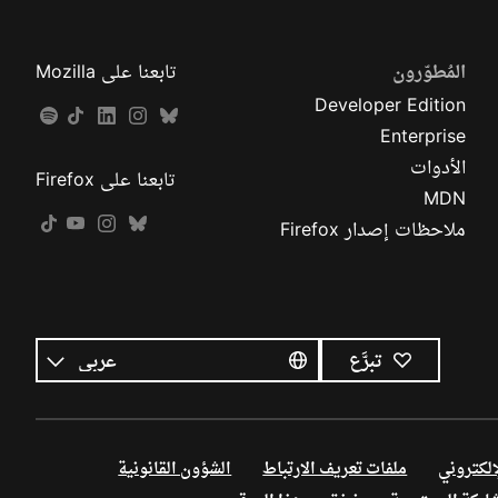
المُطوّرون
تابعنا على Mozilla
Developer Edition
Enterprise
الأدوات
تابعنا على Firefox
MDN
ملاحظات إصدار Firefox
كل
اللغات
اللغة
تبرَّع
إلكتروني
ملفات تعريف الارتباط
الشؤون القانونية