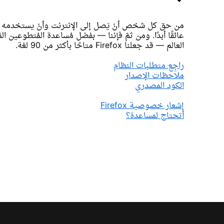
من حق كل شخص أنْ يَصل إلى الإنترنت وأنْ يستخدمه — 
عائقًا أبدًا. ومن ثمّ فإننا — بفضل مُساعدة المُتطوعين ا
العالم — قد جعلنا Firefox متاحًا بأكثر من 90 لغة.
راجِع متطلبات النظام
ملاحظات الإصدار
الكود المصدري
إشعار خصوصية Firefox
أتحتاج لمساعدة؟