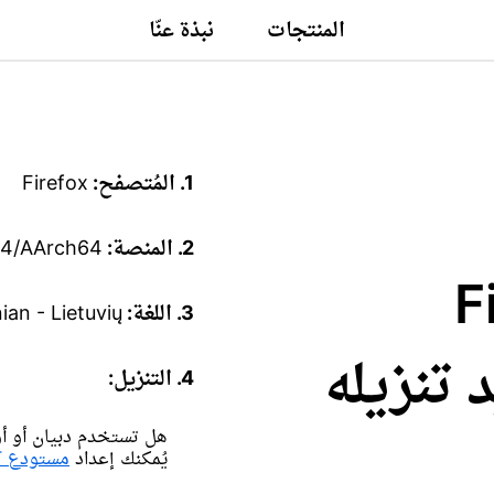
المنتجات
نبذة عنّا
1. المُتصفح:
Firefox
2. المنصة:
64/AArch64
Fire
3. اللغة:
ian - Lietuvių
تريد تنزيله
4. التنزيل:
هل تستخدم دبيان أو أوب
يُمكنك إعداد
مستودع APT بدلًا من ذلك