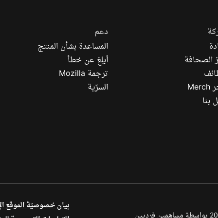
كة
دعم
دة
المساعدة بشأن المنتج
 الصحافة
أبلِغ عن خطأ
ائف
ترجمة Mozilla
Mer
السرّية
 بنا
بيان خصوصيّة الموقع ال
أجزاء من هذا المحتوى محفوظة بحقوق الطبع والنشر © لعام 1998–2026 بواسطة مساهمين فرديين