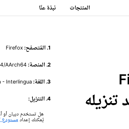
المنتجات
نبذة عنّا
1. المُتصفح:
Firefox
2. المنصة:
64/AArch64
Fire
3. اللغة:
a - Interlingua
تريد تنزيله
4. التنزيل:
هل تستخدم دبيان أو أوب
يُمكنك إعداد
مستودع APT بدلًا من ذلك