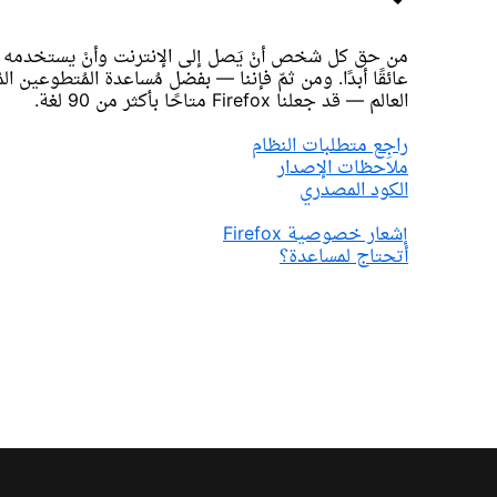
من حق كل شخص أنْ يَصل إلى الإنترنت وأنْ يستخدمه — 
عائقًا أبدًا. ومن ثمّ فإننا — بفضل مُساعدة المُتطوعين ا
العالم — قد جعلنا Firefox متاحًا بأكثر من 90 لغة.
راجِع متطلبات النظام
ملاحظات الإصدار
الكود المصدري
إشعار خصوصية Firefox
أتحتاج لمساعدة؟