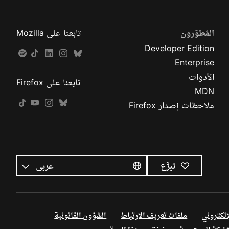
المُطوّرون
تابعنا على Mozilla
Developer Edition
Enterprise
الأدوات
تابعنا على Firefox
MDN
ملاحظات إصدار Firefox
كل
اللغات
اللغة
تبرَّع
إلكتروني
ملفات تعريف الارتباط
الشؤون القانونية