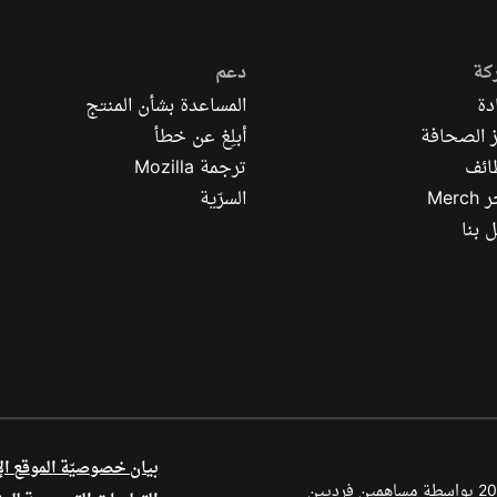
كة
دعم
دة
المساعدة بشأن المنتج
 الصحافة
أبلِغ عن خطأ
ائف
ترجمة Mozilla
Mer
السرّية
 بنا
بيان خصوصيّة الموقع ال
أجزاء من هذا المحتوى محفوظة بحقوق الطبع والنشر © لعام 1998–2026 بواسطة مساهمين فرديين