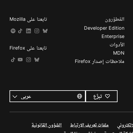
المُطوّرون
تابعنا على Mozilla
Developer Edition
Enterprise
الأدوات
تابعنا على Firefox
MDN
ملاحظات إصدار Firefox
كل
اللغات
اللغة
تبرَّع
إلكتروني
ملفات تعريف الارتباط
الشؤون القانونية