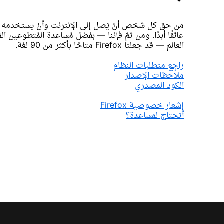
من حق كل شخص أنْ يَصل إلى الإنترنت وأنْ يستخدمه — 
عائقًا أبدًا. ومن ثمّ فإننا — بفضل مُساعدة المُتطوعين ا
العالم — قد جعلنا Firefox متاحًا بأكثر من 90 لغة.
راجِع متطلبات النظام
ملاحظات الإصدار
الكود المصدري
إشعار خصوصية Firefox
أتحتاج لمساعدة؟