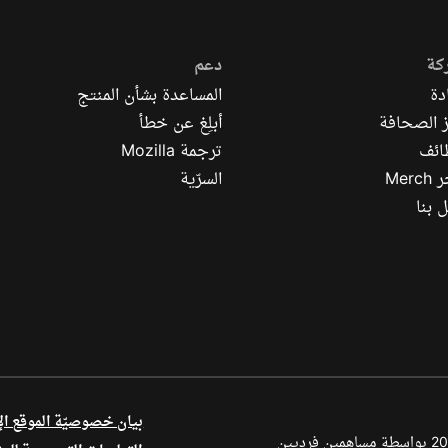
كة
دعم
دة
المساعدة بشأن المنتج
 الصحافة
أبلِغ عن خطأ
ائف
ترجمة Mozilla
Mer
السرّية
 بنا
بيان خصوصيّة الموقع ال
أجزاء من هذا المحتوى محفوظة بحقوق الطبع والنشر © لعام 1998–2026 بواسطة مساهمين فرديين