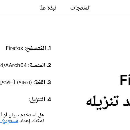
المنتجات
نبذة عنّا
1. المُتصفح:
Firefox
2. المنصة:
64/AArch64
Fire
3. اللغة:
 ગુજરાતી (ભારત)
تريد تنزيله
4. التنزيل:
هل تستخدم دبيان أو أوب
يُمكنك إعداد
مستودع APT بدلًا من ذلك