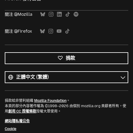
關注 @Mozilla
關注 @Firefox
捐款
所
有
語
語
言
言
捐款給非營利組織
Mozilla Foundation
。
本頁的部分內容著作權為 ©1998–2026 由個別 mozilla.org 貢獻者所有，使
用
創用 CC 授權條款
授權大眾使用。
網站隱私權公告
Cookie