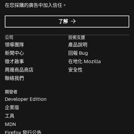
在您採購的廣告中加入信任。
Mozilla
了解
Ads
的
公司
技術支援
更
領導團隊
產品說明
多
資
新聞中心
回報 Bug
訊
徵才啟事
在地化 Mozilla
周邊商品商店
安全性
聯絡我們
開發者
Developer Edition
企業版
工具
MDN
Firefox 發行公告