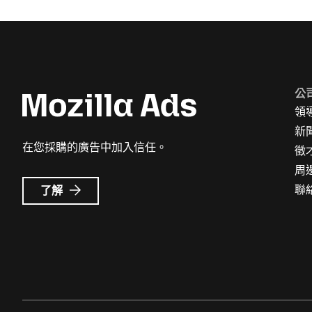
公
領
新
在您採購的廣告中加入信任。
徵
周
Mozilla
聯
了解
Ads
的
更
多
資
訊