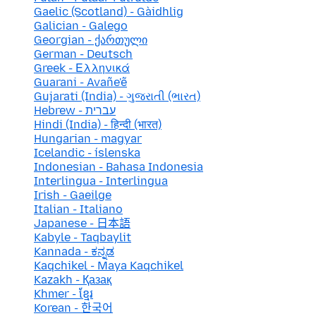
Gaelic (Scotland) - Gàidhlig
Galician - Galego
Georgian - ქართული
German - Deutsch
Greek - Ελληνικά
Guarani - Avañe'ẽ
Gujarati (India) - ગુજરાતી (ભારત)
Hebrew - עברית
Hindi (India) - हिन्दी (भारत)
Hungarian - magyar
Icelandic - íslenska
Indonesian - Bahasa Indonesia
Interlingua - Interlingua
Irish - Gaeilge
Italian - Italiano
Japanese - 日本語
Kabyle - Taqbaylit
Kannada - ಕನ್ನಡ
Kaqchikel - Maya Kaqchikel
Kazakh - Қазақ
Khmer - ខ្មែរ
Korean - 한국어