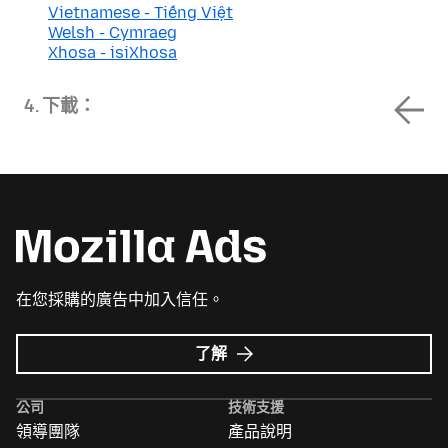
Vietnamese - Tiếng Việt
Welsh - Cymraeg
Xhosa - isiXhosa
4. 下載：
在您採購的廣告中加入信任。
Mozilla
了解
Ads
的
公司
技術支援
更
領導團隊
產品說明
多