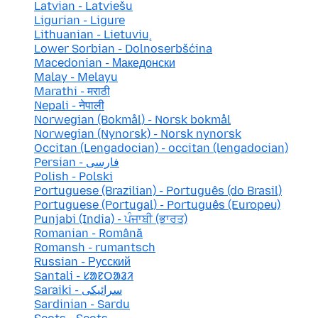
Latvian - Latviešu
Ligurian - Ligure
Lithuanian - Lietuvių
Lower Sorbian - Dolnoserbšćina
Macedonian - Македонски
Malay - Melayu
Marathi - मराठी
Nepali - नेपाली
Norwegian (Bokmål) - Norsk bokmål
Norwegian (Nynorsk) - Norsk nynorsk
Occitan (Lengadocian) - occitan (lengadocian)
Persian - فارسی
Polish - Polski
Portuguese (Brazilian) - Português (do Brasil)
Portuguese (Portugal) - Português (Europeu)
Punjabi (India) - ਪੰਜਾਬੀ (ਭਾਰਤ)
Romanian - Română
Romansh - rumantsch
Russian - Русский
Santali - ᱥᱟᱱᱛᱟᱲᱤ
Saraiki - سرائیکی
Sardinian - Sardu