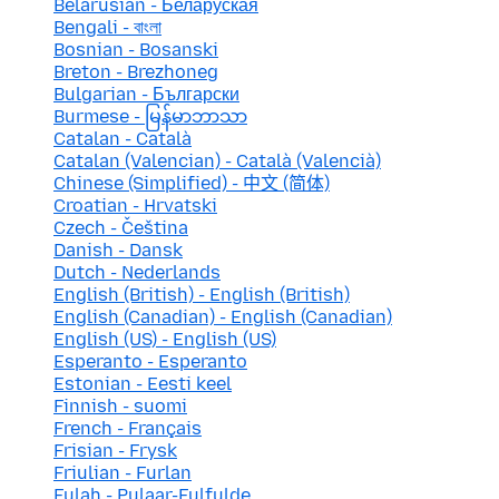
Belarusian - Беларуская
Bengali - বাংলা
Bosnian - Bosanski
Breton - Brezhoneg
Bulgarian - Български
Burmese - မြန်မာဘာသာ
Catalan - Català
Catalan (Valencian) - Català (Valencià)
Chinese (Simplified) - 中文 (简体)
Croatian - Hrvatski
Czech - Čeština
Danish - Dansk
Dutch - Nederlands
English (British) - English (British)
English (Canadian) - English (Canadian)
English (US) - English (US)
Esperanto - Esperanto
Estonian - Eesti keel
Finnish - suomi
French - Français
Frisian - Frysk
Friulian - Furlan
Fulah - Pulaar-Fulfulde