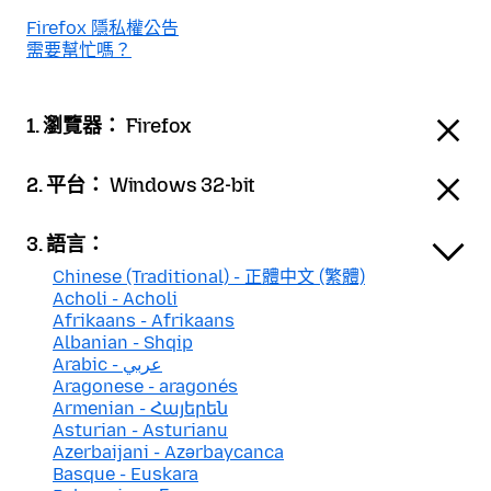
Firefox 隱私權公告
需要幫忙嗎？
1. 瀏覽器：
Firefox
2. 平台：
Windows 32-bit
3. 語言：
Chinese (Traditional) - 正體中文 (繁體)
Acholi - Acholi
Afrikaans - Afrikaans
Albanian - Shqip
Arabic - عربي
Aragonese - aragonés
Armenian - Հայերեն
Asturian - Asturianu
Azerbaijani - Azərbaycanca
Basque - Euskara