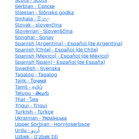
Scots - Scots
Serbian - Српски
Silesian - Ślōnsko godka
Sinhala - සිංහල
Slovak - slovenčina
Slovenian - Slovenščina
Songhai - Soŋay
Spanish (Argentina) - Español (de Argentina)
Spanish (Chile) - Español (de Chile)
Spanish (Mexico) - Español (de México)
Spanish (Spain) - Español (de España)
Swedish - Svenska
Tagalog - Tagalog
Tajik - Тоҷикӣ
Tamil - தமிழ்
Telugu - తెలుగు
Thai - ไทย
Triqui - Triqui
Turkish - Türkçe
Ukrainian - Українська
Upper Sorbian - Hornjoserbsce
Urdu - اُردو
Uzbek - Oʻzbek tili