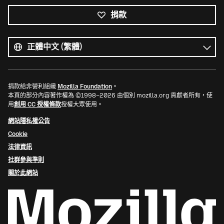
捐款
所
有
語
語
言
言
捐款給非營利組織
Mozilla Foundation
。
本頁的部分內容著作權為 ©1998–2026 由個別 mozilla.org 貢獻者所有，使
用
創用 CC 授權條款
授權大眾使用。
網站隱私權公告
Cookie
法律資訊
社群參與準則
關於此網站