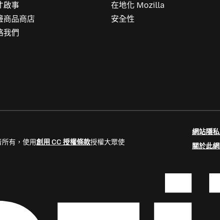
才啟事
在地化 Mozilla
邊商品商店
安全性
絡我們
網站隱私
貢獻者所有，使用
創用 CC 授權條款
授權大眾使
關於此網