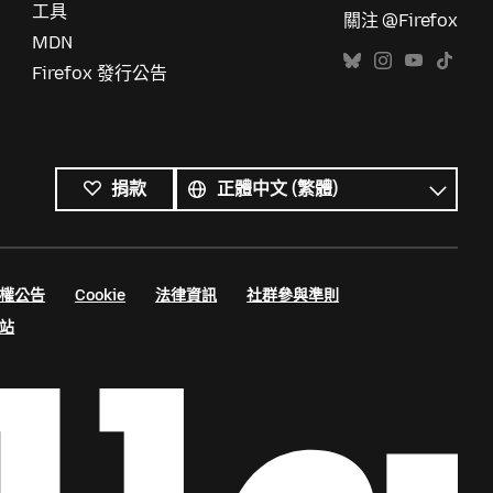
工具
關注 @Firefox
MDN
Firefox 發行公告
所
有
語
捐款
語
言
言
權公告
Cookie
法律資訊
社群參與準則
站