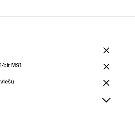
-bit MSI
tviešu