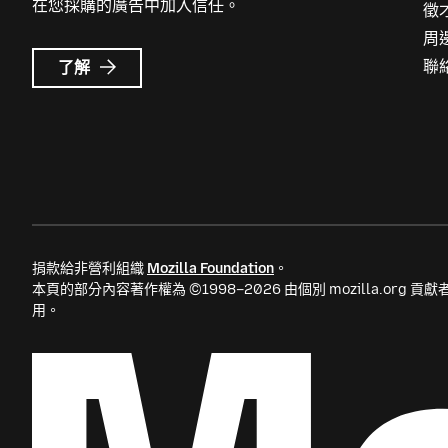
在您採購的廣告中加入信任。
徵
周
Mozilla
聯
了解
Ads
的
更
多
資
訊
捐款給非營利組織
Mozilla Foundation
。
本頁的部分內容著作權為 ©1998–2026 由個別 mozilla.org 
用。