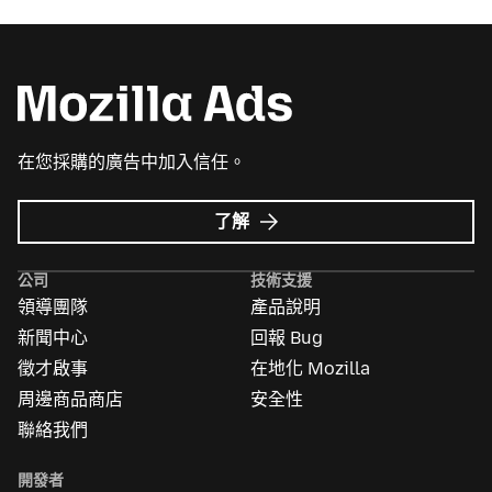
在您採購的廣告中加入信任。
Mozilla
了解
Ads
的
公司
技術支援
更
領導團隊
產品說明
多
資
新聞中心
回報 Bug
訊
徵才啟事
在地化 Mozilla
周邊商品商店
安全性
聯絡我們
開發者