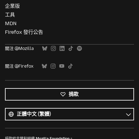
企業版
工具
MDN
Firefox 發行公告
關注 @Mozilla
關注 @Firefox
捐款
所
有
語
語
言
言
捐款給非營利組織
Mozilla Foundation
。