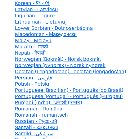
Korean - 한국어
Latvian - Latviešu
Ligurian - Ligure
Lithuanian - Lietuvių
Lower Sorbian - Dolnoserbšćina
Macedonian - Македонски
Malay - Melayu
Marathi - मराठी
Nepali - नेपाली
Norwegian (Bokmål) - Norsk bokmål
Norwegian (Nynorsk) - Norsk nynorsk
Occitan (Lengadocian) - occitan (lengadocian)
Persian - فارسی
Polish - Polski
Portuguese (Brazilian) - Português (do Brasil)
Portuguese (Portugal) - Português (Europeu)
Punjabi (India) - ਪੰਜਾਬੀ (ਭਾਰਤ)
Romanian - Română
Romansh - rumantsch
Russian - Русский
Santali - ᱥᱟᱱᱛᱟᱲᱤ
Saraiki - سرائیکی