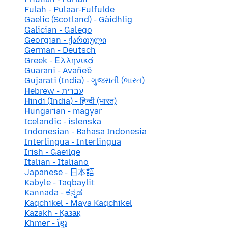
Fulah - Pulaar-Fulfulde
Gaelic (Scotland) - Gàidhlig
Galician - Galego
Georgian - ქართული
German - Deutsch
Greek - Ελληνικά
Guarani - Avañe'ẽ
Gujarati (India) - ગુજરાતી (ભારત)
Hebrew - עברית
Hindi (India) - हिन्दी (भारत)
Hungarian - magyar
Icelandic - íslenska
Indonesian - Bahasa Indonesia
Interlingua - Interlingua
Irish - Gaeilge
Italian - Italiano
Japanese - 日本語
Kabyle - Taqbaylit
Kannada - ಕನ್ನಡ
Kaqchikel - Maya Kaqchikel
Kazakh - Қазақ
Khmer - ខ្មែរ