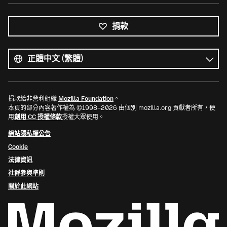
捐款
所
有
語
語
言
言
捐款給非營利組織
Mozilla Foundation
。
本頁的部分內容著作權為 ©1998–2026 由個別 mozilla.org 貢獻者所有，使
用
創用 CC 授權條款
授權大眾使用。
網站隱私權公告
Cookie
法律資訊
社群參與準則
關於此網站