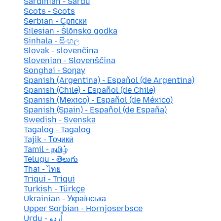
Sardinian - Sardu
Scots - Scots
Serbian - Српски
Silesian - Ślōnsko godka
Sinhala - සිංහල
Slovak - slovenčina
Slovenian - Slovenščina
Songhai - Soŋay
Spanish (Argentina) - Español (de Argentina)
Spanish (Chile) - Español (de Chile)
Spanish (Mexico) - Español (de México)
Spanish (Spain) - Español (de España)
Swedish - Svenska
Tagalog - Tagalog
Tajik - Тоҷикӣ
Tamil - தமிழ்
Telugu - తెలుగు
Thai - ไทย
Triqui - Triqui
Turkish - Türkçe
Ukrainian - Українська
Upper Sorbian - Hornjoserbsce
Urdu - اُردو