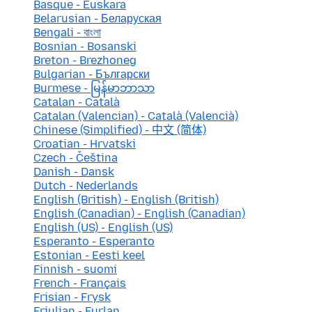
Basque - Euskara
Belarusian - Беларуская
Bengali - বাংলা
Bosnian - Bosanski
Breton - Brezhoneg
Bulgarian - Български
Burmese - မြန်မာဘာသာ
Catalan - Català
Catalan (Valencian) - Català (Valencià)
Chinese (Simplified) - 中文 (简体)
Croatian - Hrvatski
Czech - Čeština
Danish - Dansk
Dutch - Nederlands
English (British) - English (British)
English (Canadian) - English (Canadian)
English (US) - English (US)
Esperanto - Esperanto
Estonian - Eesti keel
Finnish - suomi
French - Français
Frisian - Frysk
Friulian - Furlan