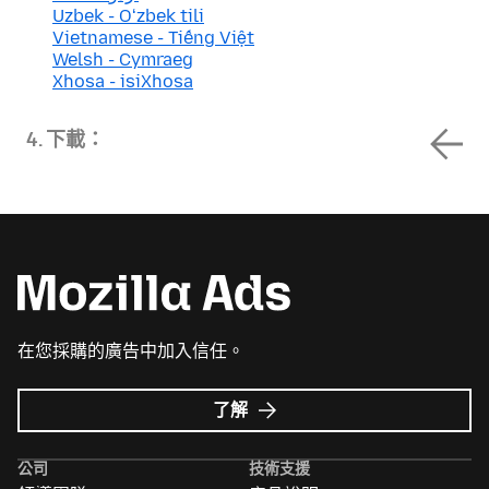
Uzbek - Oʻzbek tili
Vietnamese - Tiếng Việt
Welsh - Cymraeg
Xhosa - isiXhosa
4. 下載：
在您採購的廣告中加入信任。
Mozilla
了解
Ads
的
公司
技術支援
更