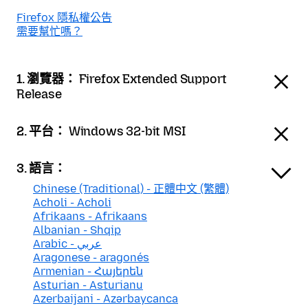
Firefox 隱私權公告
需要幫忙嗎？
1. 瀏覽器：
Firefox Extended Support
Release
2. 平台：
Windows 32-bit MSI
3. 語言：
Chinese (Traditional) - 正體中文 (繁體)
Acholi - Acholi
Afrikaans - Afrikaans
Albanian - Shqip
Arabic - عربي
Aragonese - aragonés
Armenian - Հայերեն
Asturian - Asturianu
Azerbaijani - Azərbaycanca