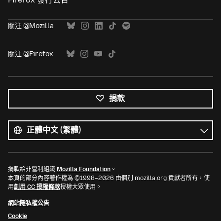
關注 @Mozilla
關注 @Firefox
捐款
所
有
語
語
言
言
捐款給非營利組織
Mozilla Foundation
。
本頁的部分內容著作權為 ©1998–2026 由個別 mozilla.org 貢獻者所有，使
用
創用 CC 授權條款
授權大眾使用。
網站隱私權公告
Cookie