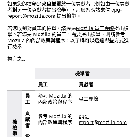
如果您的檢舉是
來自
並
關於
一位貢獻者（例如
由
一位貢獻
者
對
另一位貢獻者提出檢舉），那麼您應該來信
cpg-
report@mozilla.com
提出檢舉。
若您收到對
員工
的檢舉，請透過
Mozilla 員工專線
提出檢
舉。若您是 Mozilla 的員工，需要提出檢舉，則請參考
Mozilla 的內部政策與程序，以了解可以透過哪些方式進
行檢舉。
換言之…
檢舉者
員工
貢獻者
員
參考 Mozilla 的
員工專線
工
內部政策與程序
貢
參考 Mozilla 的
cpg-
獻
被
內部政策與程序
report@mozilla.com
者
檢
舉
承