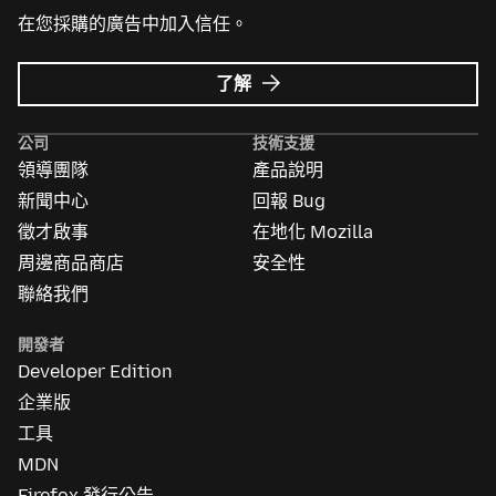
在您採購的廣告中加入信任。
Mozilla
了解
Ads
的
公司
技術支援
更
領導團隊
產品說明
多
資
新聞中心
回報 Bug
訊
徵才啟事
在地化 Mozilla
周邊商品商店
安全性
聯絡我們
開發者
Developer Edition
企業版
工具
MDN
Firefox 發行公告