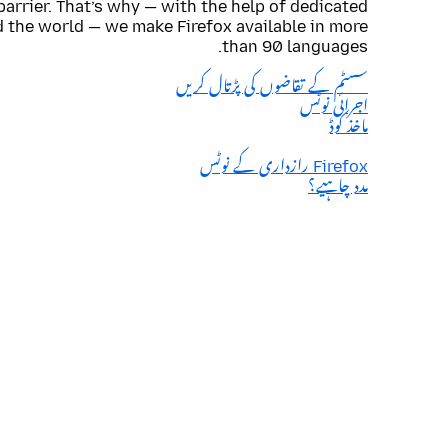
barrier. That’s why — with the help of dedicated
 the world — we make Firefox available in more
than 90 languages.
سسٹم کے تقاضوں کی پڑتال کریں
اجرائی نوٹس
ماخذ کوڈ
Firefox رازداری کے نوٹس
مدد چاہیے؟