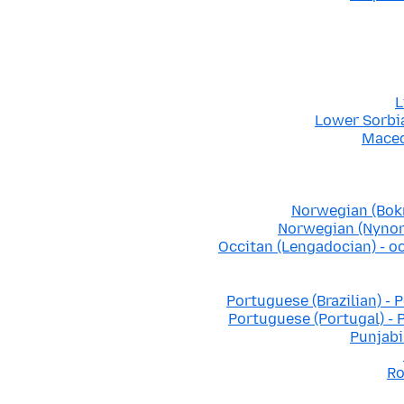
L
Lower Sorbi
Maced
Norwegian (Bok
Norwegian (Nynor
Occitan (Lengadocian) - o
Portuguese (Brazilian) - 
Portuguese (Portugal) - 
Punjabi 
Ro