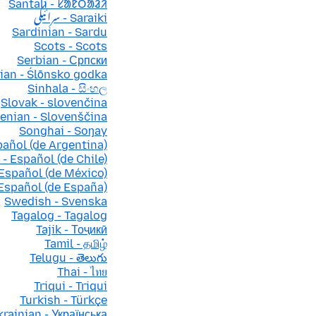
Santali - ᱥᱟᱱᱛᱟᱲᱤ
Saraiki - سرائیکی
Sardinian - Sardu
Scots - Scots
Serbian - Српски
sian - Ślōnsko godka
Sinhala - සිංහල
Slovak - slovenčina
enian - Slovenščina
Songhai - Soŋay
pañol (de Argentina)
 - Español (de Chile)
 Español (de México)
 Español (de España)
Swedish - Svenska
Tagalog - Tagalog
Tajik - Тоҷикӣ
Tamil - தமிழ்
Telugu - తెలుగు
Thai - ไทย
Triqui - Triqui
Turkish - Türkçe
krainian - Українська