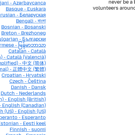
never be a 
jani - Azərbaycanca
volunteers around
Basque - Euskara
rusian - Беларуская
Bengali - বাংলা
Bosnian - Bosanski
Breton - Brezhoneg
ulgarian - Български
rmese - မြန်မာဘာသာ
Catalan - Català
) - Català (Valencià)
mplified) - 中文 (简体)
ional) - 正體中文 (繁體)
Croatian - Hrvatski
Czech - Čeština
Danish - Dansk
Dutch - Nederlands
h) - English (British)
- English (Canadian)
h (US) - English (US)
peranto - Esperanto
stonian - Eesti keel
Finnish - suomi