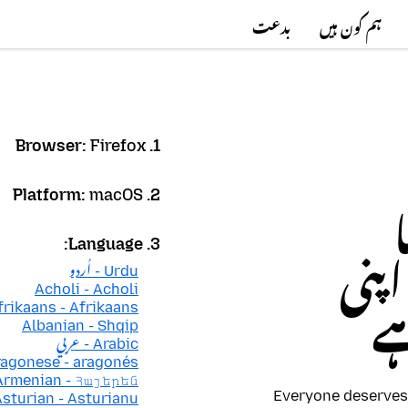
ہم کون ہیں
بدعت
Firefox
1. Browser:
macOS
2. Platform:
3. Language:
Firefox Brows اپنی
Urdu - اُردو
Acholi - Acholi
frikaans - Afrikaans
ہے
Albanian - Shqip
Arabic - عربي
agonese - aragonés
Armenian - Հայերեն
Everyone deserves 
sturian - Asturianu