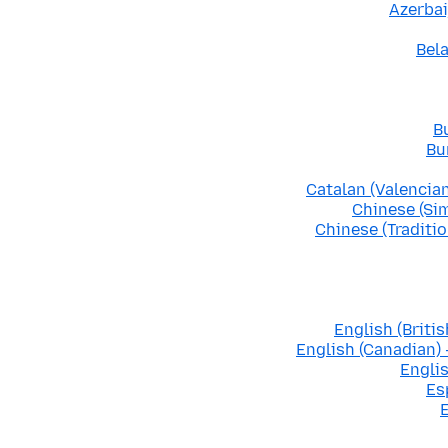
Azerbai
Bela
B
Bu
Catalan (Valencian
Chinese (Si
Chinese (Tradit
English (Britis
English (Canadian) 
Englis
Es
E