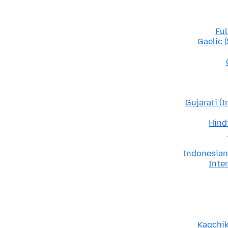
Ful
Gaelic 
Gujarati (I
Hindi
Indonesian
Inter
Kaqchik