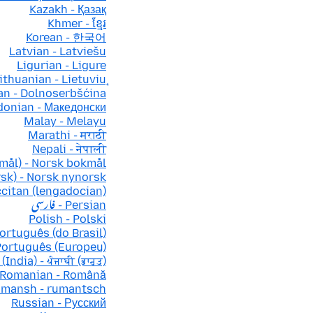
Kazakh - Қазақ
Khmer - ខ្មែរ
Korean - 한국어
Latvian - Latviešu
Ligurian - Ligure
ithuanian - Lietuvių
an - Dolnoserbšćina
onian - Македонски
Malay - Melayu
Marathi - मराठी
Nepali - नेपाली
mål) - Norsk bokmål
sk) - Norsk nynorsk
ccitan (lengadocian)
Persian - فارسی
Polish - Polski
Português (do Brasil)
Português (Europeu)
(India) - ਪੰਜਾਬੀ (ਭਾਰਤ)
Romanian - Română
mansh - rumantsch
Russian - Русский