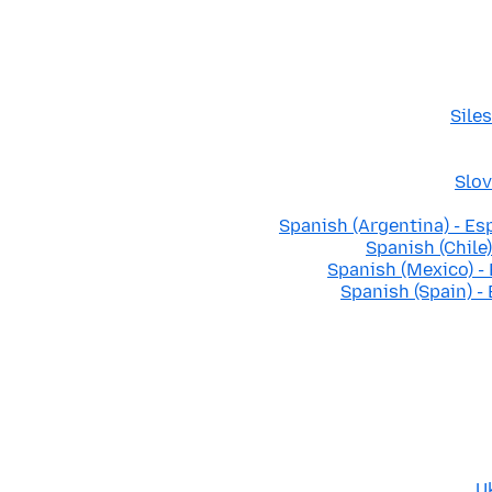
Sile
Slov
Spanish (Argentina) - Es
Spanish (Chile)
Spanish (Mexico) -
Spanish (Spain) -
U