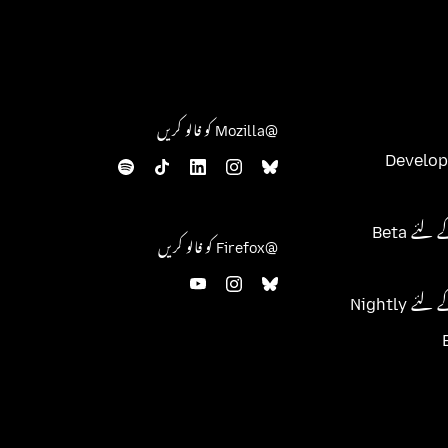
@Mozilla کو فالو کریں
Develop
@Firefox کو فالو کریں