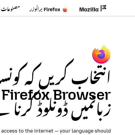
Firefox برائوزر
مصنوعات
انتخاب کریں کہ کونسا
er
زبانمیں ڈونلوڈ کرنا 
access to the internet — your language should