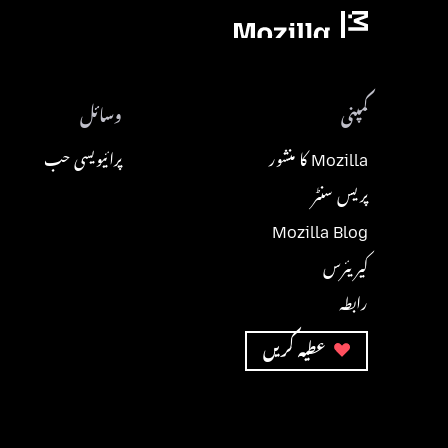
کمپنی
وسائل
Mozilla کا منشور
پرائیویسی حب
پریس سنٹر
Mozilla Blog
کیریئرس
رابطہ
عطیہ کریں