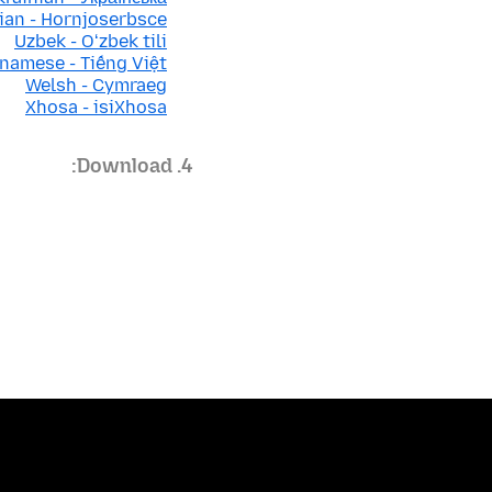
ian - Hornjoserbsce
Uzbek - Oʻzbek tili
namese - Tiếng Việt
Welsh - Cymraeg
Xhosa - isiXhosa
4. Download: