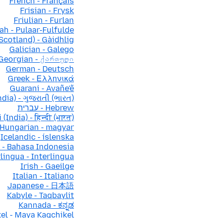
French - Français
Frisian - Frysk
Friulian - Furlan
ah - Pulaar-Fulfulde
(Scotland) - Gàidhlig
Galician - Galego
Georgian - ქართული
German - Deutsch
Greek - Ελληνικά
Guarani - Avañe'ẽ
ndia) - ગુજરાતી (ભારત)
Hebrew - עברית
 (India) - हिन्दी (भारत)
Hungarian - magyar
Icelandic - íslenska
 - Bahasa Indonesia
lingua - Interlingua
Irish - Gaeilge
Italian - Italiano
Japanese - 日本語
Kabyle - Taqbaylit
Kannada - ಕನ್ನಡ
el - Maya Kaqchikel