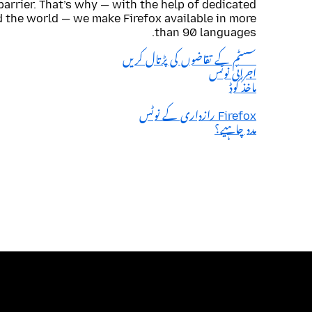
barrier. That’s why — with the help of dedicated
 the world — we make Firefox available in more
than 90 languages.
سسٹم کے تقاضوں کی پڑتال کریں
اجرائی نوٹس
ماخذ کوڈ
Firefox رازداری کے نوٹس
مدد چاہیے؟