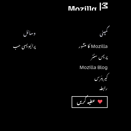
کمپنی
وسائل
Mozilla کا منشور
پرائیویسی حب
پریس سنٹر
Mozilla Blog
کیریئرس
رابطہ
عطیہ کریں