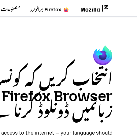
Firefox برائوزر
مصنوعات
انتخاب کریں کہ کونسا
er
زبانمیں ڈونلوڈ کرنا 
access to the internet — your language should