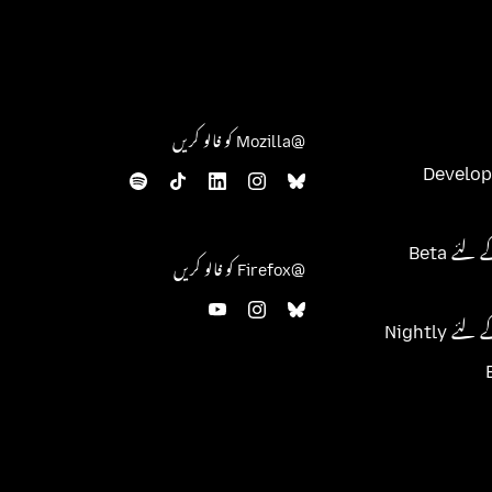
@Mozilla کو فالو کریں
Develop
@Firefox کو فالو کریں