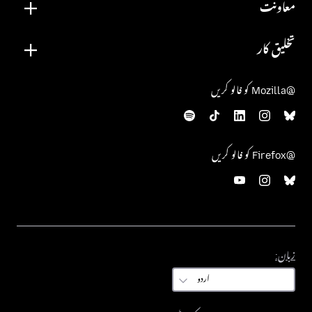
معاونت
تخلیق کار
@Mozilla کو فالو کریں
@Firefox کو فالو کریں
زبان:
زبان: