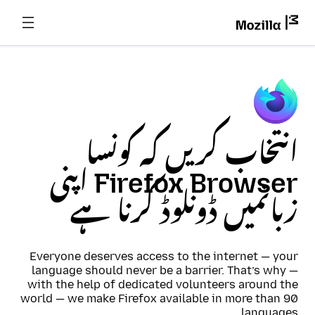
انتخاب کریں کہ کونسا
Firefox Browser اپنی
زبانمیں ڈونلوڈ کرنا ہے
Everyone deserves access to the internet — your
language should never be a barrier. That’s why —
with the help of dedicated volunteers around the
world — we make Firefox available in more than 90
languages.