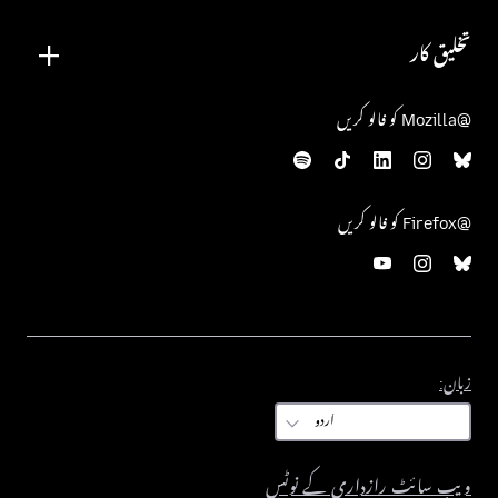
تخلیق کار
@Mozilla کو فالو کریں
@Firefox کو فالو کریں
زبان:
زبان:
ویب سائٹ رازداری کے نوٹس