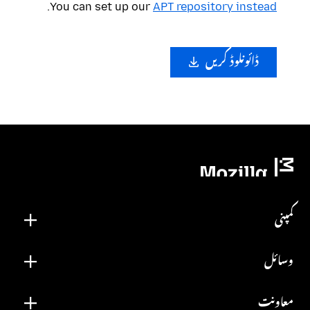
.
You can set up our
APT repository instead
ڈائونلوڈ کریں
کمپنی
وسائل
معاونت