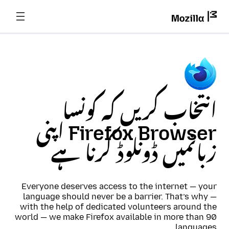
انتخاب کریں کہ کونسا
Firefox Browser اپنی
زبانمیں ڈونلوڈ کرنا ہے
Everyone deserves access to the internet — your
language should never be a barrier. That’s why —
with the help of dedicated volunteers around the
world — we make Firefox available in more than 90
languages.