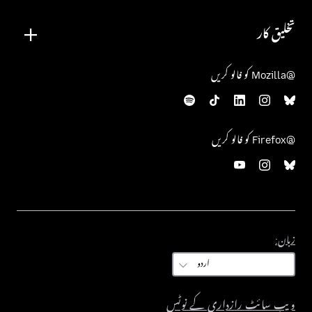
تخلیق کار
@Mozilla کو فالو کریں
@Firefox کو فالو کریں
زبان:
زبان:
ویب سائٹ رازداری کے نوٹس