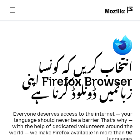
انتخاب کریں کہ کونسا
Firefox Browser اپنی
زبانمیں ڈونلوڈ کرنا ہے
Everyone deserves access to the internet — your
language should never be a barrier. That’s why —
with the help of dedicated volunteers around the
world — we make Firefox available in more than 90
languages.