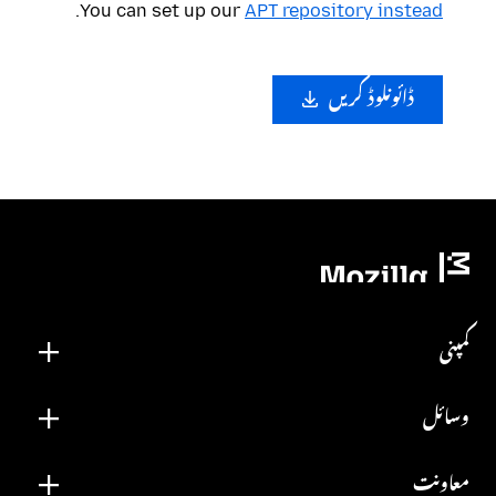
.
You can set up our
APT repository instead
ڈائونلوڈ کریں
کمپنی
وسائل
معاونت