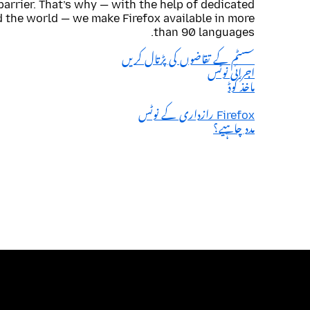
barrier. That’s why — with the help of dedicated
 the world — we make Firefox available in more
than 90 languages.
سسٹم کے تقاضوں کی پڑتال کریں
اجرائی نوٹس
ماخذ کوڈ
Firefox رازداری کے نوٹس
مدد چاہیے؟