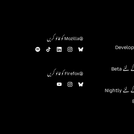
@Mozilla کو فالو کریں
Develop
@Firefox کو فالو کریں