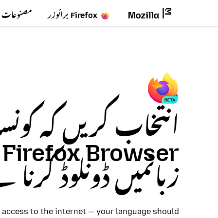
Firefox برائوزر
مصنوعات
انتخاب کریں کہ کونسا
er
زبانمیں ڈونلوڈ کرنا 
access to the internet — your language should