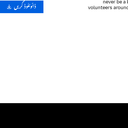
never be a 
ڈائونلوڈ کریں
volunteers around