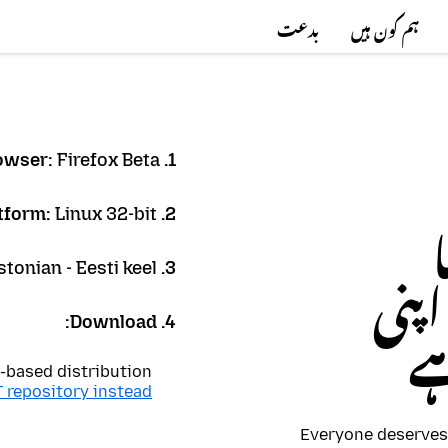
ہم کون ہیں
بدعت
Firefox Beta
1. Browser:
Linux 32-bit
2. Platform:
stonian - Eesti keel
3. Language:
Firefox Brows اپنی
4. Download:
ہے
based distribution?
 repository instead
Everyone deserves 