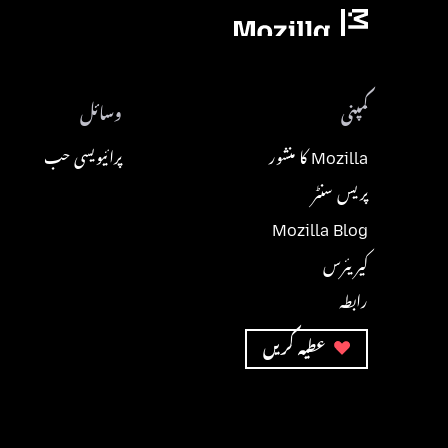
کمپنی
وسائل
Mozilla کا منشور
پرائیویسی حب
پریس سنٹر
Mozilla Blog
کیریئرس
رابطہ
عطیہ کریں