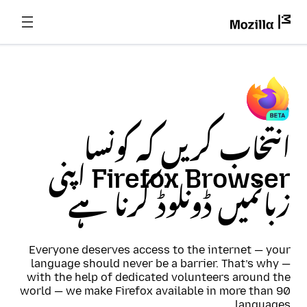
انتخاب کریں کہ کونسا
Firefox Browser اپنی
زبانمیں ڈونلوڈ کرنا ہے
Everyone deserves access to the internet — your
language should never be a barrier. That’s why —
with the help of dedicated volunteers around the
world — we make Firefox available in more than 90
languages.