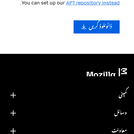
.
You can set up our
APT repository instead
ڈائونلوڈ کریں
کمپنی
وسائل
معاونت