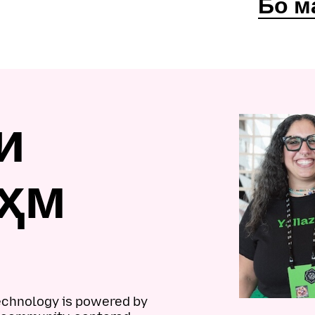
Бо м
и
аҳм
technology is powered by