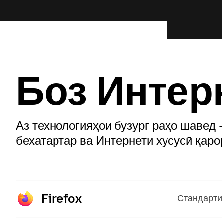
Боз Интер
Аз технологияҳои бузург раҳо шавед 
бехатартар ва Интернети хусусӣ қаро
Firefox
:
Стандарти