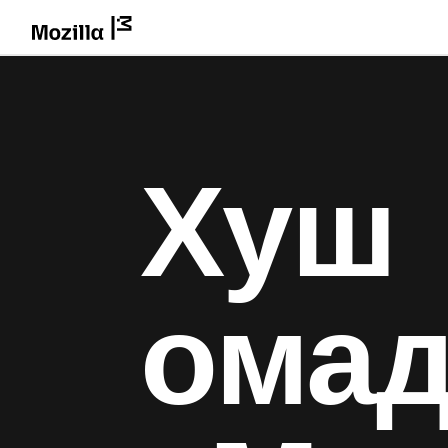
Хуш
омад