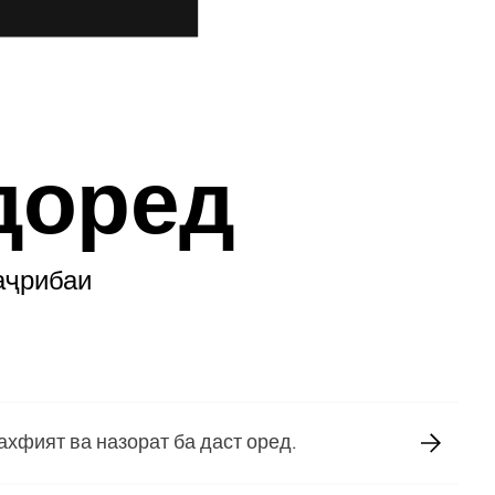
доред
таҷрибаи
хфият ва назорат ба даст оред.