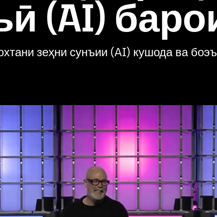
ъӣ (AI) бар
охтани зеҳни сунъии (AI) кушода ва боэ