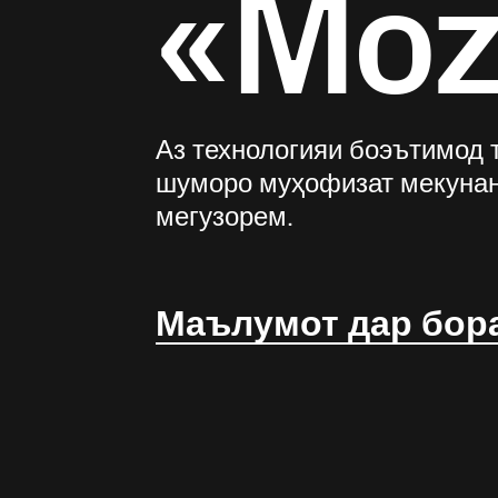
«Mozi
Аз технологияи боэътимод т
шуморо муҳофизат мекунан
мегузорем.
Маълумот дар бор