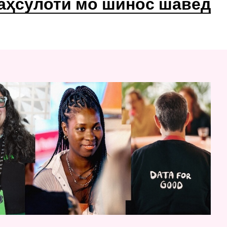
аҳсулоти мо шинос шавед