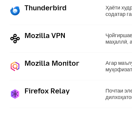
Thunderbird
:
Ҳаёти худр
содатар г
Mozilla VPN
:
Ҷойгиршавӣ
маҳаллӣ, 
Mozilla Monitor
:
Агар маъл
муҳофизат
Firefox Relay
:
Почтаи эле
дилхоҳато