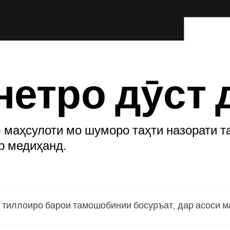
нетро дӯст 
- маҳсулоти мо шуморо таҳти назорати 
р медиҳанд.
 тиллоиро барои тамошобинии босуръат, дар асоси ма