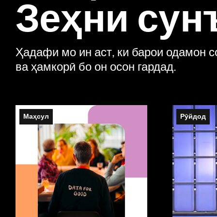
Зеҳни сун
Ҳадафи мо ин аст, ки барои одамон с
ва ҳамкорӣ бо он осон гардад.
Маҳсул
Рӯйдод