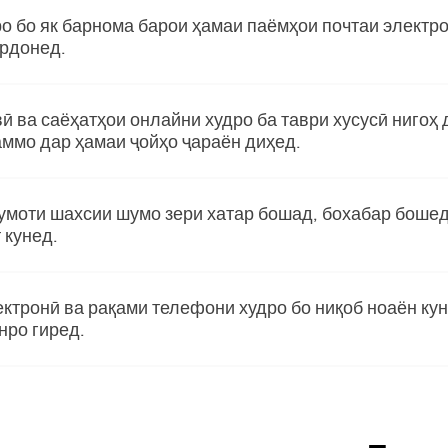
о бо як барнома барои ҳамаи паёмҳои почтаи электро
ардонед.
 ва саёҳатҳои онлайни худро ба таври хусусӣ нигоҳ 
аммо дар ҳамаи ҷойҳо ҷараён диҳед.
умоти шахсии шумо зери хатар бошад, бохабар бошед
 кунед.
ктронӣ ва рақами телефони худро бо ниқоб ноаён кун
нро гиред.