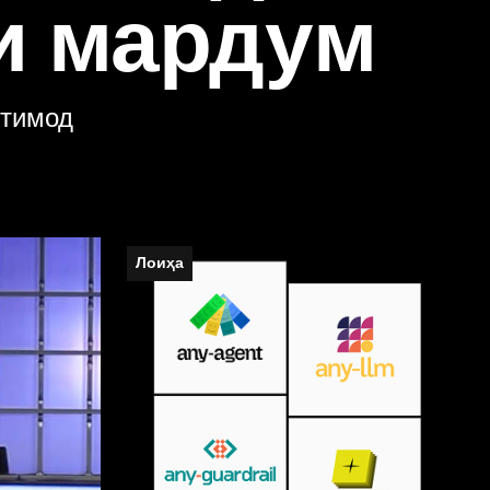
ои мардум
ътимод
Лоиҳа