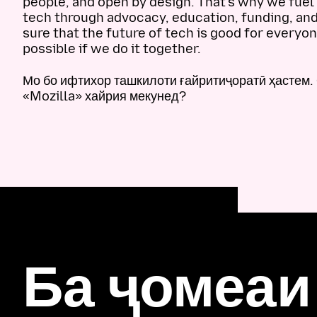
people, and open by design. That’s why we fu
tech through advocacy, education, funding, an
sure that the future of tech is good for everyon
possible if we do it together.
Мо бо ифтихор ташкилоти ғайритиҷоратӣ ҳастем.
«Mozilla» хайрия мекунед?
Ба ҷомеаи