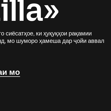
lla»
о сиёсатҳое, ки ҳуқуқҳои рақамии
д, мо шуморо ҳамеша дар ҷойи аввал
аи мо