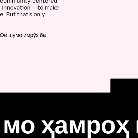
el community-centered
d innovation — to make
e. But that’s only
 Оё шумо имрӯз ба
 мо ҳамроҳ