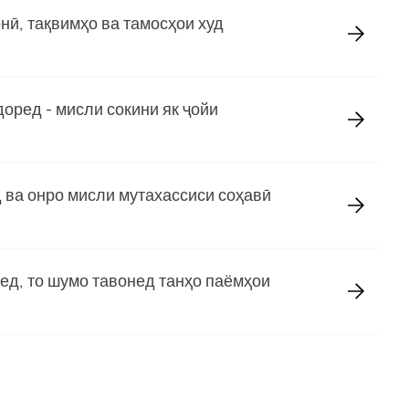
нӣ, тақвимҳо ва тамосҳои худ
доред - мисли сокини як ҷойи
 ва онро мисли мутахассиси соҳавӣ
ед, то шумо тавонед танҳо паёмҳои