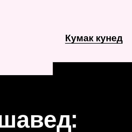
Кумак кунед
 шавед: