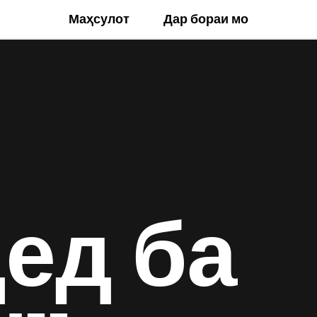
Маҳсулот
Дар бораи мо
ед ба