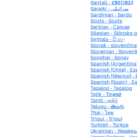
Santali - ᱥᱟᱱᱛᱟᱲᱤ
Saraiki - سرائیکی
Sardinian - Sardu
Scots - Scots
Serbian - Српски
Silesian - Ślōnsko 
Sinhala - සිංහල
Slovak - slovenčina
Slovenian - Sloven
Songhai - Soŋay
Spanish (Argentina)
Spanish (Chile) - Es
Spanish (Mexico) - 
Spanish (Spain) - E
Tagalog - Tagalog
Tajik - Тоҷикӣ
Tamil - தமிழ்
Telugu - తెలుగు
Thai - ไทย
Triqui - Triqui
Turkish - Türkçe
Ukrainian - Українсь