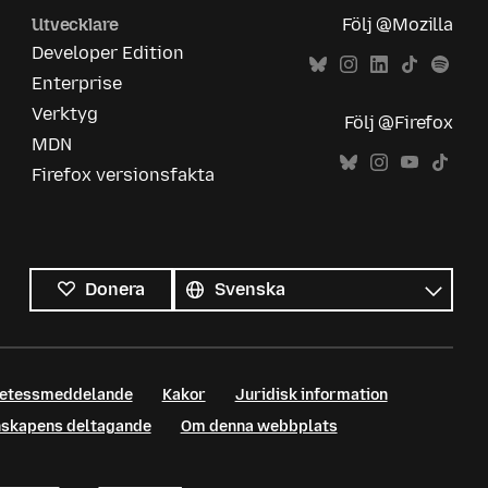
Utvecklare
Följ @Mozilla
Developer Edition
Enterprise
Verktyg
Följ @Firefox
MDN
Firefox versionsfakta
Alla
språk
Språk
Donera
retessmeddelande
Kakor
Juridisk information
enskapens deltagande
Om denna webbplats