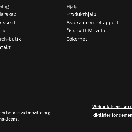
etag
Hjälp
darskap
Produkthjälp
esscenter
Skicka in en felrapport
riär
Översätt Mozilla
rch-butik
Säkerhet
ntakt
Webbplatsens sek
darbetare vid mozilla.org.
Riktlinjer för gem
s-licens
.