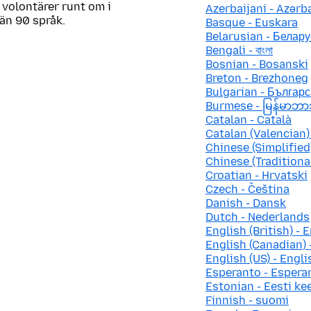
 volontärer runt om i
Azerbaijani - Azər
 än 90 språk.
Basque - Euskara
Belarusian - Белару
Bengali - বাংলা
Bosnian - Bosanski
Breton - Brezhoneg
Bulgarian - Българс
Burmese - မြန်မာဘ
Catalan - Català
Catalan (Valencian) 
Chinese (Simplifie
Chinese (Traditio
Croatian - Hrvatski
Czech - Čeština
Danish - Dansk
Dutch - Nederlands
English (British) - E
English (Canadian) 
English (US) - Engli
Esperanto - Espera
Estonian - Eesti ke
Finnish - suomi