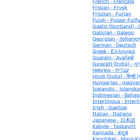
French - Français
Frisian - Frysk
Friulian - Furlan
Fulah - Pulaar-Fulf
Gaelic (Scotland) - 
Galician - Galego
Georgian - ქართუ
German - Deutsch
Greek - Ελληνικά
Guarani - Avañe'ẽ
Gujarati (India) - ગુ
Hebrew - עברית
Hindi (India) - हिन्दी (
Hungarian - magya
Icelandic - íslenska
Indonesian - Bahas
Interlingua - Interl
Irish - Gaeilge
Italian - Italiano
Japanese - 日本語
Kabyle - Taqbaylit
Kannada - ಕನ್ನಡ
Kaqchikel - Maya K