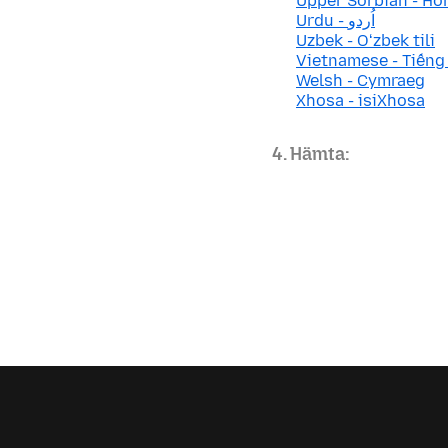
Upper Sorbian - Ho
Urdu - اُردو
Uzbek - Oʻzbek tili
Vietnamese - Tiếng
Welsh - Cymraeg
Xhosa - isiXhosa
4. Hämta: