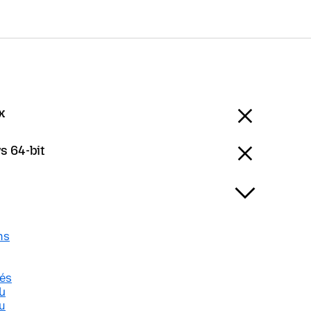
x
 64-bit
ns
nés
ն
u