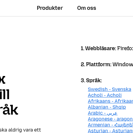
Produkter
Om oss
1. Webbläsare:
Firefo
2. Plattform:
Windows
x
3. Språk:
ll
Swedish - Svenska
Acholi - Acholi
Afrikaans - Afrikaa
råk
Albanian - Shqip
Arabic - عربي
Aragonese - arago
Armenian - Հայերե
 ska aldrig vara ett
Asturian - Asturian