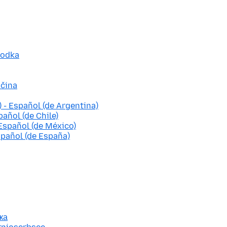
godka
ščina
 - Español (de Argentina)
pañol (de Chile)
Español (de México)
spañol (de España)
ка