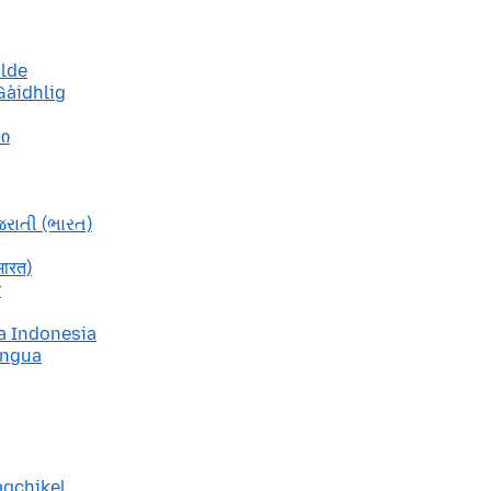
ulde
Gàidhlig
ლი
જરાતી (ભારત)
भारत)
r
a Indonesia
ingua
aqchikel