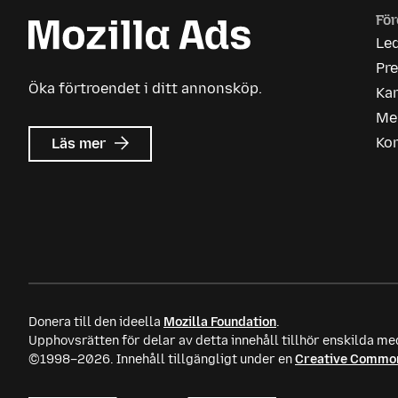
För
Le
Pr
Öka förtroendet i ditt annonsköp.
Kar
Me
om
Ko
Läs mer
Mozilla
Ads
Donera till den ideella
Mozilla Foundation
.
Upphovsrätten för delar av detta innehåll tillhör enskilda me
©1998–2026. Innehåll tillgängligt under en
Creative Common