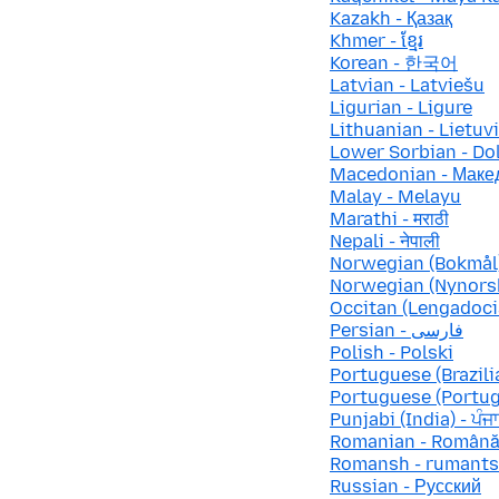
Kazakh - Қазақ
Khmer - ខ្មែរ
Korean - 한국어
Latvian - Latviešu
Ligurian - Ligure
Lithuanian - Lietuv
Lower Sorbian - Do
Macedonian - Маке
Malay - Melayu
Marathi - मराठी
Nepali - नेपाली
Norwegian (Bokmål)
Norwegian (Nynorsk
Occitan (Lengadocia
Persian - فارسی
Polish - Polski
Portuguese (Brazilia
Portuguese (Portug
Punjabi (India) - ਪੰਜ
Romanian - Român
Romansh - rumant
Russian - Русский