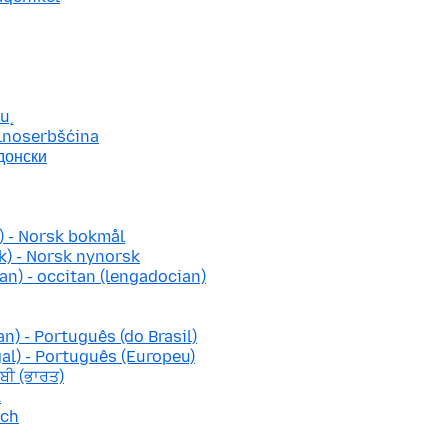
ių
lnoserbšćina
донски
 - Norsk bokmål
) - Norsk nynorsk
n) - occitan (lengadocian)
n) - Português (do Brasil)
al) - Português (Europeu)
ਾਬੀ (ਭਾਰਤ)
ă
sch