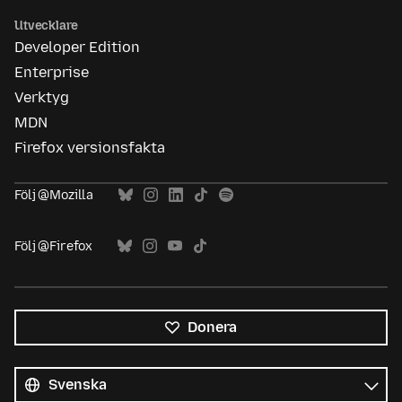
Utvecklare
Developer Edition
Enterprise
Verktyg
MDN
Firefox versionsfakta
Följ @Mozilla
Följ @Firefox
Donera
Alla
språk
Språk