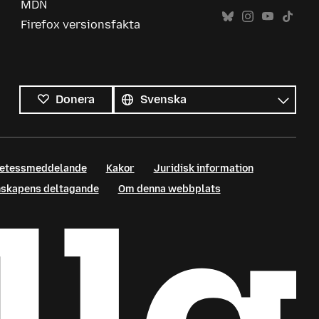
MDN
Firefox versionsfakta
Alla
språk
Språk
Donera
retessmeddelande
Kakor
Juridisk information
enskapens deltagande
Om denna webbplats