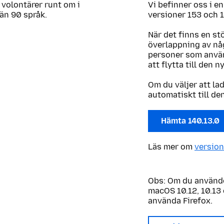
 volontärer runt om i
Vi befinner oss i e
 än 90 språk.
versioner 153 och 1
När det finns en st
överlappning av någ
personer som använ
att flytta till den n
Om du väljer att la
automatiskt till de
Hämta 140.13.0
Läs mer om
version
Obs: Om du använde
macOS 10.12, 10.13 
använda Firefox.