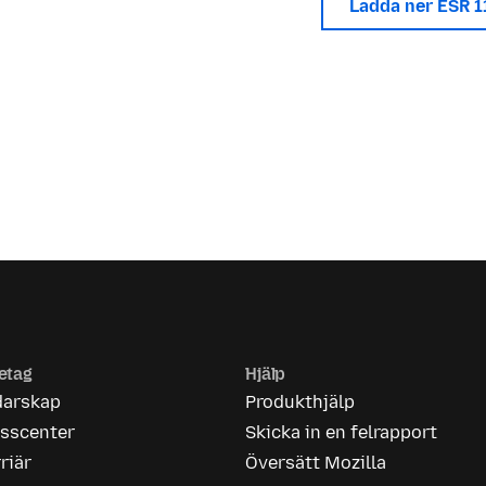
Ladda ner ESR 
etag
Hjälp
darskap
Produkthjälp
esscenter
Skicka in en felrapport
riär
Översätt Mozilla