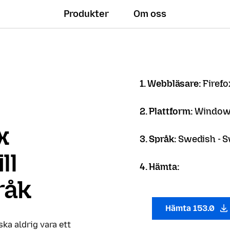
Produkter
Om oss
1. Webbläsare:
Firef
2. Plattform:
Windows
x
3. Språk:
Swedish - 
ll
4. Hämta:
råk
Hämta 153.0
 ska aldrig vara ett