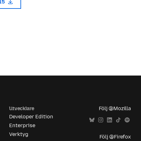
115
Utvecklare
Följ @Mozilla
Developer Edition
Enterprise
Verktyg
Följ @Firefox