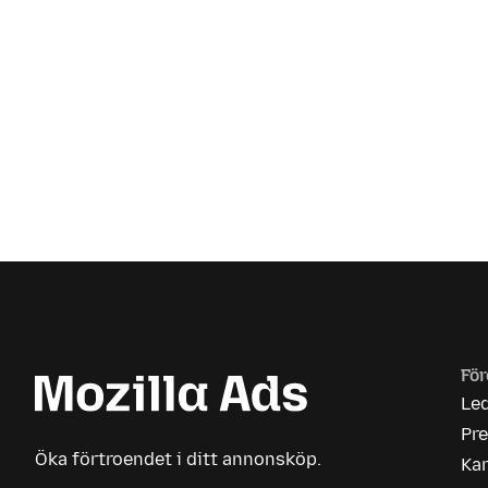
För
Le
Pr
Öka förtroendet i ditt annonsköp.
Kar