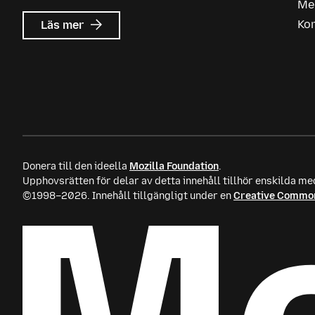
Me
om
Ko
Läs mer
Mozilla
Ads
Donera till den ideella
Mozilla Foundation
.
Upphovsrätten för delar av detta innehåll tillhör enskilda me
©1998–2026. Innehåll tillgängligt under en
Creative Common