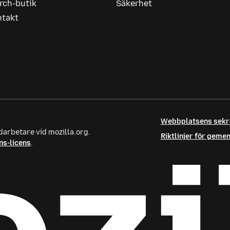
rch-butik
Säkerhet
ntakt
Webbplatsens sek
darbetare vid mozilla.org.
Riktlinjer för gem
s-licens
.