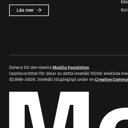
Me
om
Ko
Läs mer
Mozilla
Ads
Donera till den ideella
Mozilla Foundation
.
Upphovsrätten för delar av detta innehåll tillhör enskilda me
©1998–2026. Innehåll tillgängligt under en
Creative Common