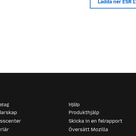
Ladda ner ESR 
etag
Hjälp
darskap
Produkthjälp
esscenter
Skicka in en felrapport
riär
Översätt Mozilla