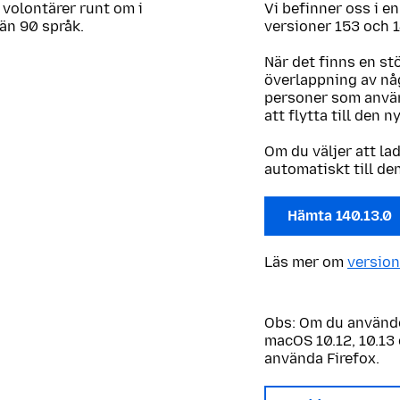
 volontärer runt om i
Vi befinner oss i e
 än 90 språk.
versioner 153 och 1
När det finns en st
överlappning av någ
personer som använ
att flytta till den n
Om du väljer att la
automatiskt till de
Hämta 140.13.0
Läs mer om
version
Obs: Om du använde
macOS 10.12, 10.13 
använda Firefox.