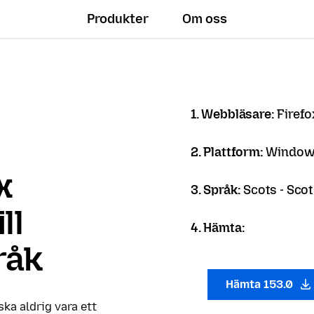
Produkter
Om oss
1. Webbläsare:
Firef
2. Plattform:
Windows
x
3. Språk:
Scots - Sco
ll
4. Hämta:
råk
Hämta 153.0
 ska aldrig vara ett