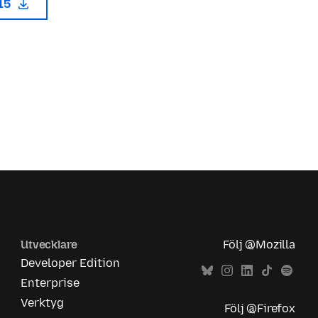
115
Utvecklare
Följ @Mozilla
Developer Edition
Enterprise
Verktyg
Följ @Firefox