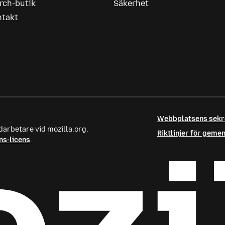
rch-butik
Säkerhet
ntakt
Webbplatsens sek
darbetare vid mozilla.org.
Riktlinjer för gem
s-licens
.