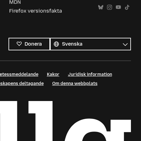
MDN
Firefox versionsfakta
Alla
språk
Språk
Donera
retessmeddelande
Kakor
Juridisk information
enskapens deltagande
Om denna webbplats