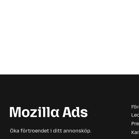
För
Le
Pr
Öka förtroendet i ditt annonsköp.
Kar