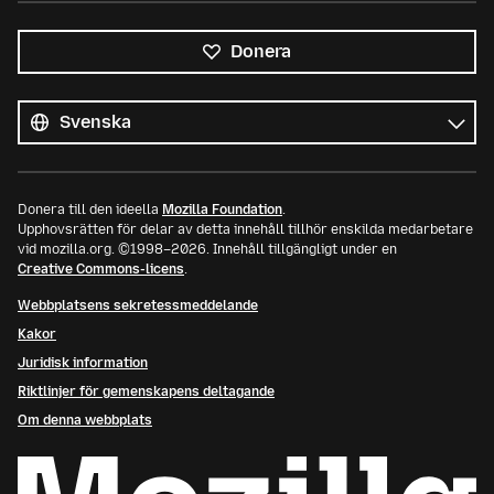
Donera
Alla
språk
Språk
Donera till den ideella
Mozilla Foundation
.
Upphovsrätten för delar av detta innehåll tillhör enskilda medarbetare
vid mozilla.org. ©1998–2026. Innehåll tillgängligt under en
Creative Commons-licens
.
Webbplatsens sekretessmeddelande
Kakor
Juridisk information
Riktlinjer för gemenskapens deltagande
Om denna webbplats