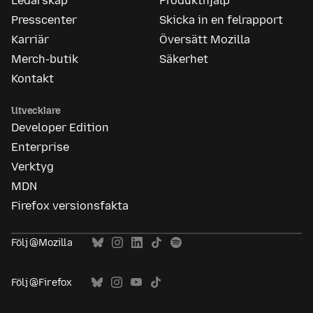
Ledarskap
Produkthjälp
Presscenter
Skicka in en felrapport
Karriär
Översätt Mozilla
Merch-butik
Säkerhet
Kontakt
Utvecklare
Developer Edition
Enterprise
Verktyg
MDN
Firefox versionsfakta
Följ @Mozilla
Följ @Firefox