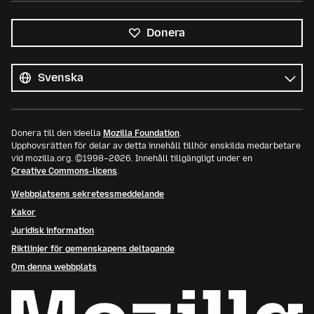
Donera
Alla
språk
Språk
Donera till den ideella
Mozilla Foundation
.
Upphovsrätten för delar av detta innehåll tillhör enskilda medarbetare
vid mozilla.org. ©1998–2026. Innehåll tillgängligt under en
Creative Commons-licens
.
Webbplatsens sekretessmeddelande
Kakor
Juridisk information
Riktlinjer för gemenskapens deltagande
Om denna webbplats