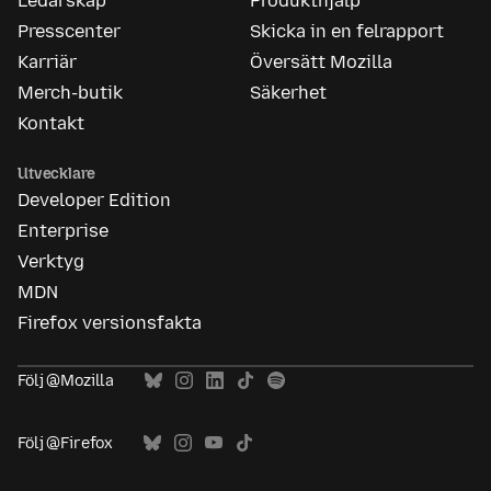
Ledarskap
Produkthjälp
Presscenter
Skicka in en felrapport
Karriär
Översätt Mozilla
Merch-butik
Säkerhet
Kontakt
Utvecklare
Developer Edition
Enterprise
Verktyg
MDN
Firefox versionsfakta
Följ @Mozilla
Följ @Firefox