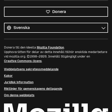
Donera
Alla
språk
Språk
Donera till den ideella
Mozilla Foundation
.
Upphovsrätten för delar av detta innehåll tillhör enskilda medarbetare
vid mozilla.org. ©1998–2026. Innehåll tillgängligt under en
Creative Commons-licens
.
Webbplatsens sekretessmeddelande
Kakor
Juridisk information
Riktlinjer för gemenskapens deltagande
Om denna webbplats