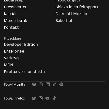
Ledarskap
Produkthjälp
Presscenter
Skicka in en felrapport
Karriär
Översätt Mozilla
Merch-butik
Säkerhet
Kontakt
Utvecklare
Developer Edition
Enterprise
Verktyg
MDN
Firefox versionsfakta
Följ @Mozilla
Följ @Firefox