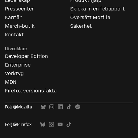
Ledarskap
Produkthjälp
Presscenter
Skicka in en felrapport
Karriär
Översätt Mozilla
Merch-butik
Säkerhet
Kontakt
Utvecklare
Developer Edition
Enterprise
Verktyg
MDN
Firefox versionsfakta
Följ @Mozilla
Följ @Firefox