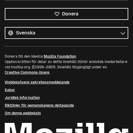
Donera
Alla
språk
Språk
Donera till den ideella
Mozilla Foundation
.
Upphovsrätten för delar av detta innehåll tillhör enskilda medarbetare
vid mozilla.org. ©1998–2026. Innehåll tillgängligt under en
Creative Commons-licens
.
Webbplatsens sekretessmeddelande
Kakor
Juridisk information
Riktlinjer för gemenskapens deltagande
Om denna webbplats