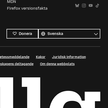
MDN
Firefox versionsfakta
Alla
språk
Språk
Donera
retessmeddelande
Kakor
Juridisk information
enskapens deltagande
Om denna webbplats