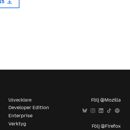
115
Utvecklare
Följ @Mozilla
Developer Edition
Enterprise
Verktyg
Följ @Firefox