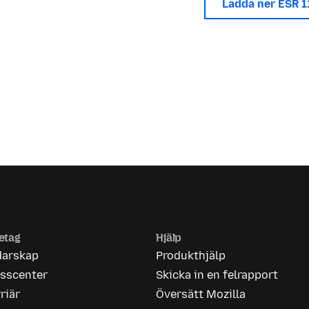
Ladda ner ESR 
etag
Hjälp
darskap
Produkthjälp
esscenter
Skicka in en felrapport
riär
Översätt Mozilla