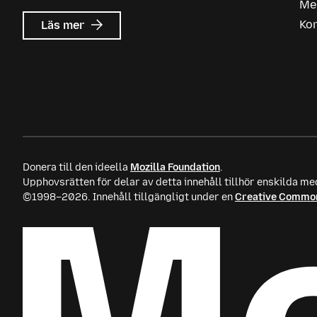
Me
om
Ko
Läs mer
Mozilla
Ads
Donera till den ideella
Mozilla Foundation
.
Upphovsrätten för delar av detta innehåll tillhör enskilda me
©1998–2026. Innehåll tillgängligt under en
Creative Common