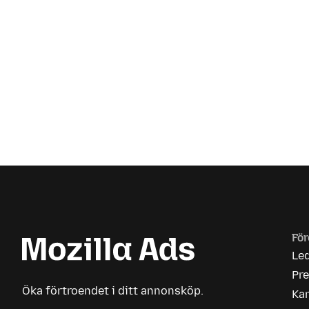
För
Le
Pr
Öka förtroendet i ditt annonsköp.
Kar