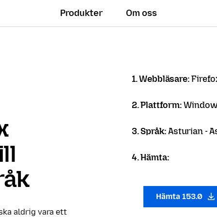
Produkter
Om oss
1. Webbläsare:
Firef
2. Plattform:
Windows
x
3. Språk:
Asturian - A
ll
4. Hämta:
råk
Hämta 153.0
 ska aldrig vara ett