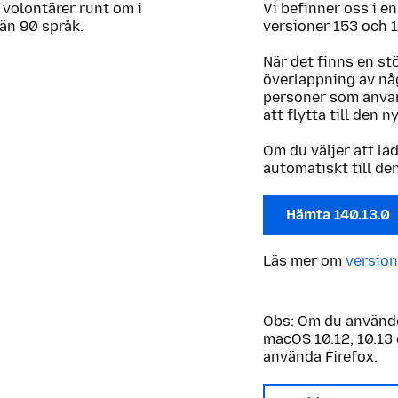
 volontärer runt om i
Vi befinner oss i e
 än 90 språk.
versioner 153 och 1
När det finns en st
överlappning av någ
personer som använ
att flytta till den n
Om du väljer att la
automatiskt till de
Hämta 140.13.0
Läs mer om
version
Obs: Om du använde
macOS 10.12, 10.13 
använda Firefox.