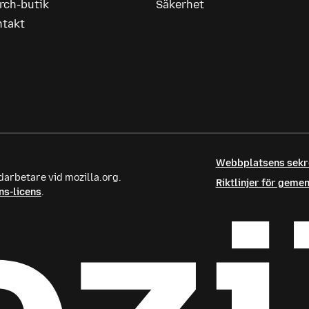
rch-butik
Säkerhet
ntakt
Webbplatsens sek
darbetare vid mozilla.org.
Riktlinjer för gem
s-licens
.