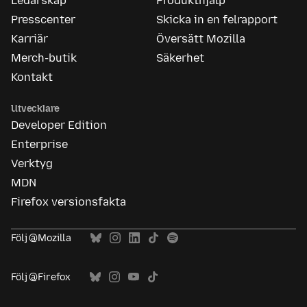
Ledarskap
Produkthjälp
Presscenter
Skicka in en felrapport
Karriär
Översätt Mozilla
Merch-butik
Säkerhet
Kontakt
Utvecklare
Developer Edition
Enterprise
Verktyg
MDN
Firefox versionsfakta
Följ @Mozilla
Följ @Firefox