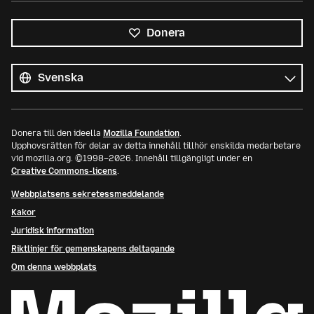
Donera
Alla
språk
Språk
Donera till den ideella
Mozilla Foundation
.
Upphovsrätten för delar av detta innehåll tillhör enskilda medarbetare
vid mozilla.org. ©1998–2026. Innehåll tillgängligt under en
Creative Commons-licens
.
Webbplatsens sekretessmeddelande
Kakor
Juridisk information
Riktlinjer för gemenskapens deltagande
Om denna webbplats