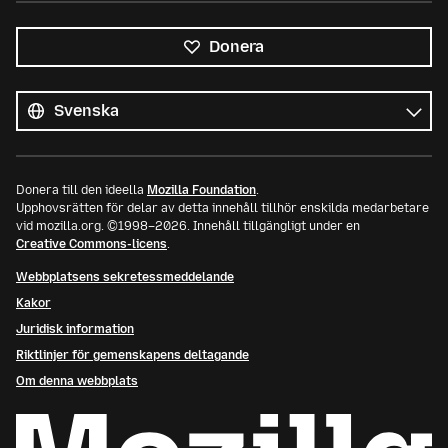
Donera
Alla
språk
Språk
Donera till den ideella
Mozilla Foundation
.
Upphovsrätten för delar av detta innehåll tillhör enskilda medarbetare
vid mozilla.org. ©1998–2026. Innehåll tillgängligt under en
Creative Commons-licens
.
Webbplatsens sekretessmeddelande
Kakor
Juridisk information
Riktlinjer för gemenskapens deltagande
Om denna webbplats