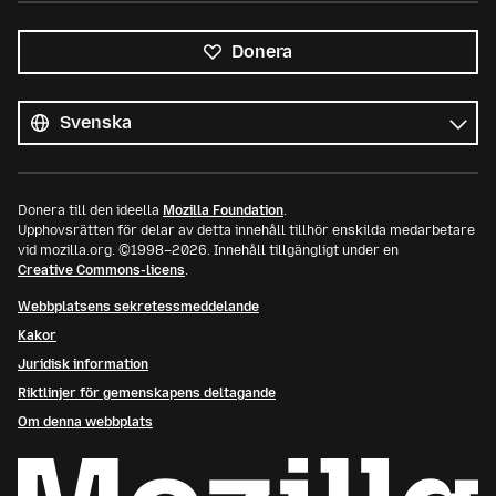
Donera
Alla
språk
Språk
Donera till den ideella
Mozilla Foundation
.
Upphovsrätten för delar av detta innehåll tillhör enskilda medarbetare
vid mozilla.org. ©1998–2026. Innehåll tillgängligt under en
Creative Commons-licens
.
Webbplatsens sekretessmeddelande
Kakor
Juridisk information
Riktlinjer för gemenskapens deltagande
Om denna webbplats