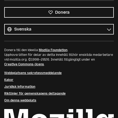
Donera
Alla
språk
Språk
Donera till den ideella
Mozilla Foundation
.
Upphovsrätten för delar av detta innehåll tillhör enskilda medarbetare
vid mozilla.org. ©1998–2026. Innehåll tillgängligt under en
Creative Commons-licens
.
Webbplatsens sekretessmeddelande
Kakor
Juridisk information
Riktlinjer för gemenskapens deltagande
Om denna webbplats