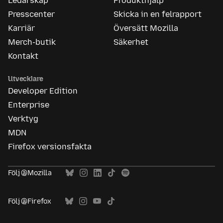
Ledarskap
Produkthjälp
Presscenter
Skicka in en felrapport
Karriär
Översätt Mozilla
Merch-butik
Säkerhet
Kontakt
Utvecklare
Developer Edition
Enterprise
Verktyg
MDN
Firefox versionsfakta
Följ @Mozilla
Följ @Firefox