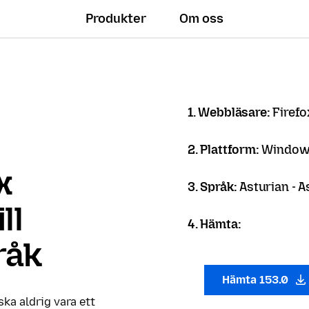
Produkter
Om oss
1. Webbläsare:
Firef
2. Plattform:
Windows
x
3. Språk:
Asturian - A
ll
4. Hämta:
råk
Hämta 153.0
 ska aldrig vara ett