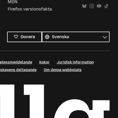
MDN
Firefox versionsfakta
Alla
språk
Språk
Donera
retessmeddelande
Kakor
Juridisk information
enskapens deltagande
Om denna webbplats