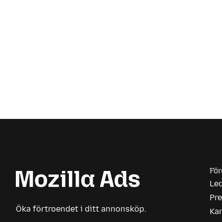
För
Le
Pr
Öka förtroendet i ditt annonsköp.
Kar