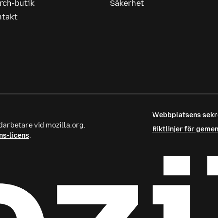
rch-butik
Säkerhet
ntakt
Webbplatsens sek
darbetare vid mozilla.org.
Riktlinjer för gem
s-licens
.