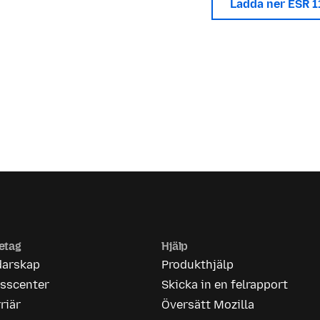
Ladda ner ESR 
etag
Hjälp
darskap
Produkthjälp
esscenter
Skicka in en felrapport
riär
Översätt Mozilla