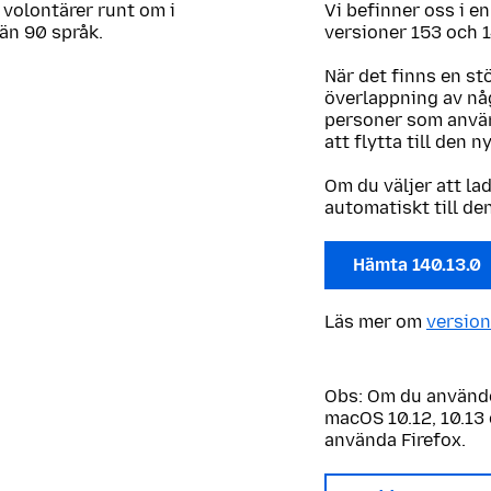
 volontärer runt om i
Vi befinner oss i e
 än 90 språk.
versioner 153 och 1
När det finns en st
överlappning av någ
personer som använ
att flytta till den n
Om du väljer att la
automatiskt till de
Hämta 140.13.0
Läs mer om
version
Obs: Om du använde
macOS 10.12, 10.13 
använda Firefox.