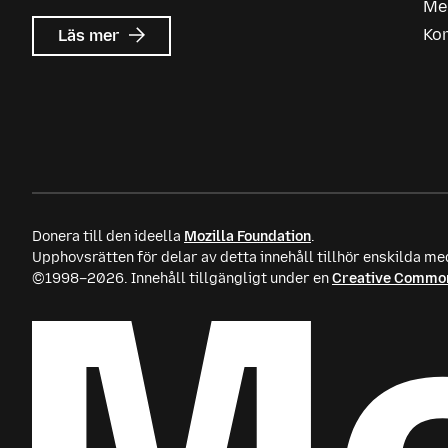
Me
om
Ko
Läs mer
Mozilla
Ads
Donera till den ideella
Mozilla Foundation
.
Upphovsrätten för delar av detta innehåll tillhör enskilda me
©1998–2026. Innehåll tillgängligt under en
Creative Common