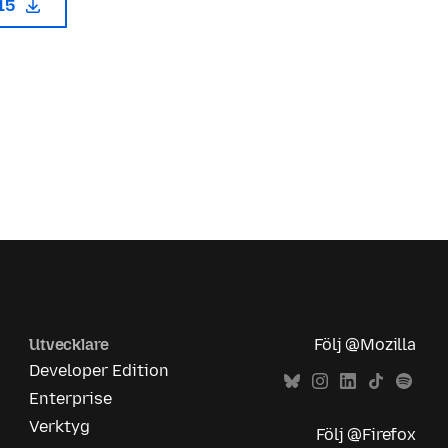
115
Utvecklare
Följ @Mozilla
Developer Edition
Enterprise
Verktyg
Följ @Firefox