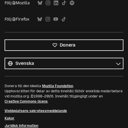
Följ @Mozilla
Följ @Firefox
Donera
Alla
språk
Språk
Donera till den ideella
Mozilla Foundation
.
Upphovsrätten för delar av detta innehåll tillhör enskilda medarbetare
vid mozilla.org. ©1998–2026. Innehåll tillgängligt under en
Creative Commons-licens
.
Webbplatsens sekretessmeddelande
Kakor
Juridisk information