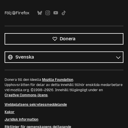
Följ @Firefox
Donera
Alla
språk
Språk
Donera till den ideella
Mozilla Foundation
.
Upphovsrätten för delar av detta innehåll tillhör enskilda medarbetare
vid mozilla.org. ©1998–2026. Innehåll tillgängligt under en
Creative Commons-licens
.
Webbplatsens sekretessmeddelande
Kakor
Juridisk information
Riktlinjer för gemenskapens deltagande