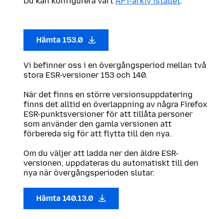
Du kan konfigurera vårt
APT-arkiv istället
.
Hämta 153.0
Vi befinner oss i en övergångsperiod mellan två
stora ESR-versioner 153 och 140.
När det finns en större versionsuppdatering
finns det alltid en överlappning av några Firefox
ESR-punktsversioner för att tillåta personer
som använder den gamla versionen att
förbereda sig för att flytta till den nya.
Om du väljer att ladda ner den äldre ESR-
versionen, uppdateras du automatiskt till den
nya när övergångsperioden slutar.
Hämta 140.13.0