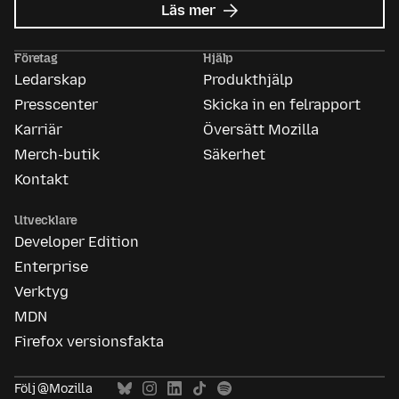
om
Läs mer
Mozilla
Ads
Företag
Hjälp
Ledarskap
Produkthjälp
Presscenter
Skicka in en felrapport
Karriär
Översätt Mozilla
Merch-butik
Säkerhet
Kontakt
Utvecklare
Developer Edition
Enterprise
Verktyg
MDN
Firefox versionsfakta
Följ @Mozilla