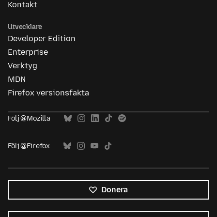
Kontakt
Utvecklare
Developer Edition
Enterprise
Verktyg
MDN
Firefox versionsfakta
Följ @Mozilla
Följ @Firefox
Donera
Alla
språk
Språk