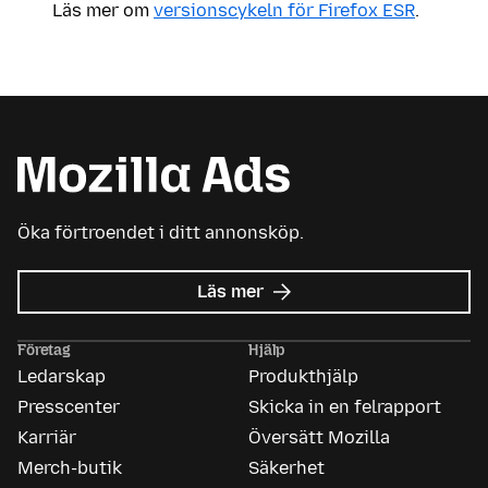
Läs mer om
versionscykeln för Firefox ESR
.
Öka förtroendet i ditt annonsköp.
om
Läs mer
Mozilla
Ads
Företag
Hjälp
Ledarskap
Produkthjälp
Presscenter
Skicka in en felrapport
Karriär
Översätt Mozilla
Merch-butik
Säkerhet