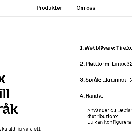
Produkter
Om oss
1. Webbläsare:
Firef
2. Plattform:
Linux 32
x
3. Språk:
Ukrainian - 
ll
4. Hämta:
råk
Använder du Debian
distribution?
Du kan konfigurera
 ska aldrig vara ett