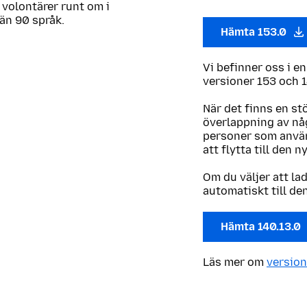
 volontärer runt om i
 än 90 språk.
Hämta 153.0
Vi befinner oss i e
versioner 153 och 1
När det finns en st
överlappning av någ
personer som använ
att flytta till den n
Om du väljer att la
automatiskt till de
Hämta 140.13.0
Läs mer om
version