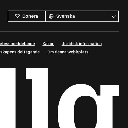
Alla
språk
Språk
Donera
retessmeddelande
Kakor
Juridisk information
enskapens deltagande
Om denna webbplats