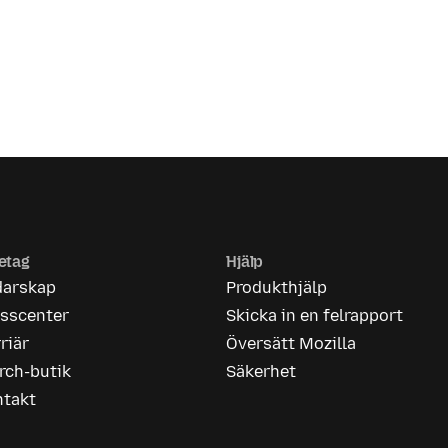
etag
Hjälp
darskap
Produkthjälp
esscenter
Skicka in en felrapport
riär
Översätt Mozilla
rch-butik
Säkerhet
ntakt