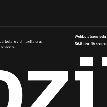
Webbplatsens sek
darbetare vid mozilla.org.
Riktlinjer för gem
s-licens
.