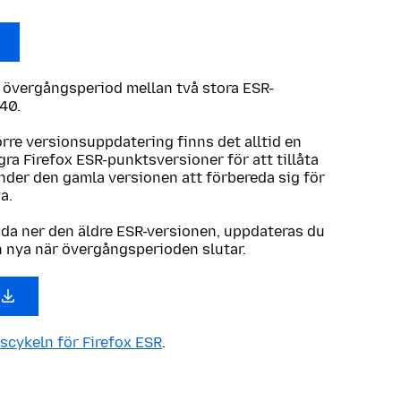
n övergångsperiod mellan två stora ESR-
40.
örre versionsuppdatering finns det alltid en
ra Firefox ESR-punktsversioner för att tillåta
der den gamla versionen att förbereda sig för
ya.
dda ner den äldre ESR-versionen, uppdateras du
n nya när övergångsperioden slutar.
scykeln för Firefox ESR
.