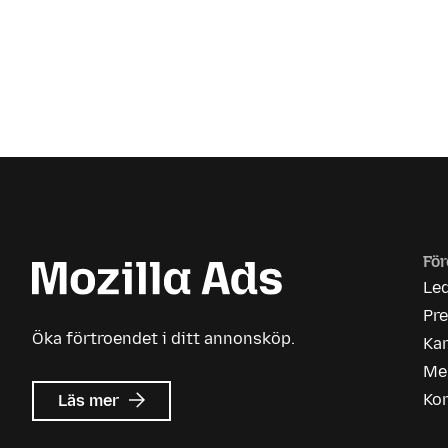
För
Le
Pr
Öka förtroendet i ditt annonsköp.
Kar
Me
om
Ko
Läs mer
Mozilla
Ads