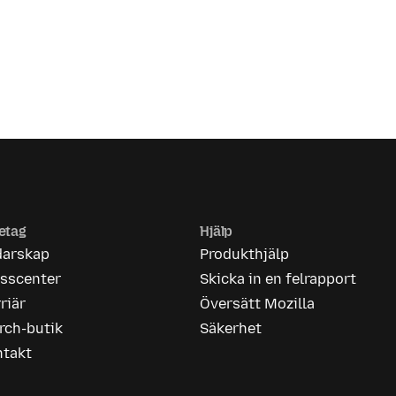
etag
Hjälp
darskap
Produkthjälp
esscenter
Skicka in en felrapport
riär
Översätt Mozilla
rch-butik
Säkerhet
ntakt