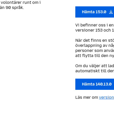
 volontärer runt om i
 än 90 språk.
Hämta 153.0
Vi befinner oss i e
versioner 153 och 1
När det finns en st
överlappning av någ
personer som använ
att flytta till den n
Om du väljer att la
automatiskt till de
Hämta 140.13.0
Läs mer om
version