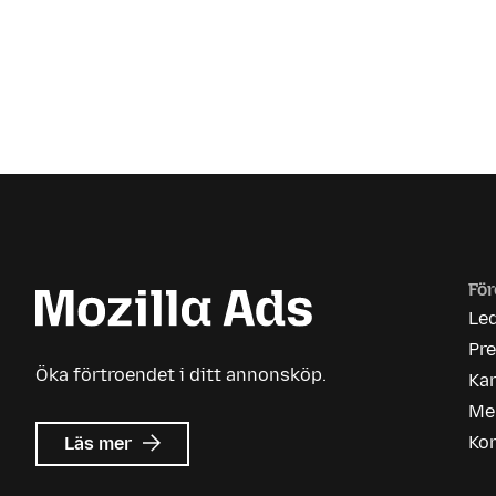
För
Le
Pr
Öka förtroendet i ditt annonsköp.
Kar
Me
om
Ko
Läs mer
Mozilla
Ads