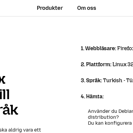
Produkter
Om oss
1. Webbläsare:
Firef
2. Plattform:
Linux 32
x
3. Språk:
Turkish - T
ll
4. Hämta:
råk
Använder du Debian
distribution?
Du kan konfigurera
 ska aldrig vara ett