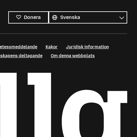
Alla
språk
Språk
Donera
retessmeddelande
Kakor
Juridisk information
enskapens deltagande
Om denna webbplats