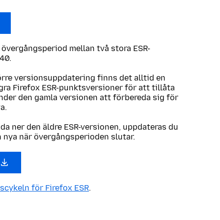
n övergångsperiod mellan två stora ESR-
40.
örre versionsuppdatering finns det alltid en
ra Firefox ESR-punktsversioner för att tillåta
der den gamla versionen att förbereda sig för
ya.
dda ner den äldre ESR-versionen, uppdateras du
n nya när övergångsperioden slutar.
scykeln för Firefox ESR
.