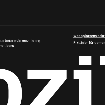
Webbplatsens sek
darbetare vid mozilla.org.
Riktlinjer för gem
s-licens
.