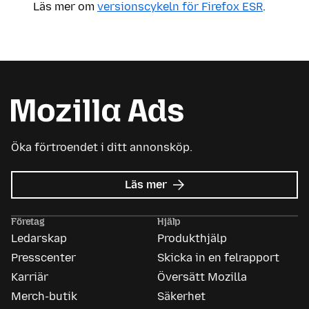
Läs mer om
versionscykeln för Firefox ESR
.
Öka förtroendet i ditt annonsköp.
om
Läs mer
Mozilla
Ads
Företag
Hjälp
Ledarskap
Produkthjälp
Presscenter
Skicka in en felrapport
Karriär
Översätt Mozilla
Merch-butik
Säkerhet