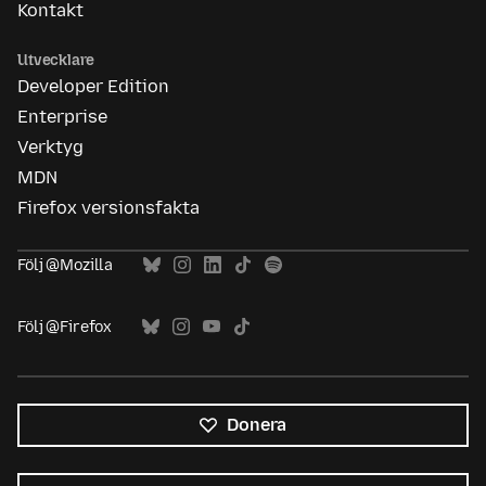
Kontakt
Utvecklare
Developer Edition
Enterprise
Verktyg
MDN
Firefox versionsfakta
Följ @Mozilla
Följ @Firefox
Donera
Alla
språk
Språk