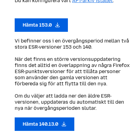
Du kan konfigurera vårt
APT-arkiv istället
.
Hämta 153.0
Vi befinner oss i en övergångsperiod mellan två
stora ESR-versioner 153 och 140.
När det finns en större versionsuppdatering
finns det alltid en överlappning av några Firefox
ESR-punktsversioner för att tillåta personer
som använder den gamla versionen att
förbereda sig för att flytta till den nya.
Om du väljer att ladda ner den äldre ESR-
versionen, uppdateras du automatiskt till den
nya när övergångsperioden slutar.
Hämta 140.13.0